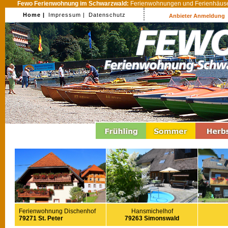
Fewo Ferienwohnung im Schwarzwald:
Ferienwohnungen und Ferienhäuser
Home |
Impressum |
Datenschutz
Anbieter Anmeldung
Ferienwohnung Dischenhof
Hansmichelhof
79271 St. Peter
79263 Simonswald