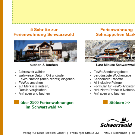
5 Schritte zur
Ferienwohnung
Ferienwohnung Schwarzwald
Schnäppchen Mark
suchen & buchen
Last Minute Schwarzwa
Jahreszeit wählen
FeWo Sonderangebote
wahlweise Datum, Ort und/oder
vergünstigte Wochentage
FeWo-Namen (oben-rechts) eingeben
Kennenlern-Rabatte
FeWos ansehen
All inclusive Pakete
auf Merkliste setzen,
Formular für FeWo-Anbieter
Details vergleichen
reduzierte Preise in Nebens
Anfragen und buchen
Anfragen und buchen
über 2500 Ferienwohnungen
Stöbern >>
im Schwarzwald >>
Verlag für Neue Medien GmbH | Freiburger Straße 33 | 79427 Eschbach | Tel