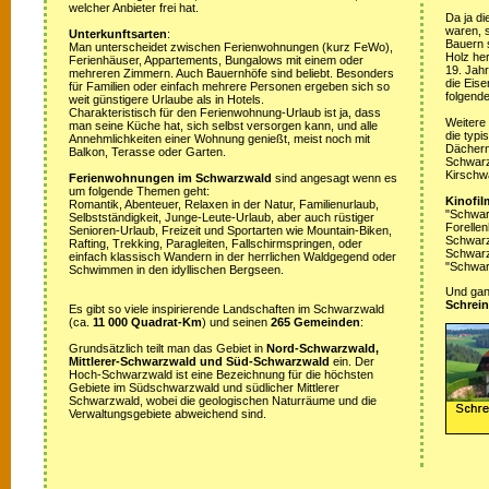
welcher Anbieter frei hat.
Da ja di
waren, s
Unterkunftsarten
:
Bauern 
Man unterscheidet zwischen Ferienwohnungen (kurz FeWo),
Holz her
Ferienhäuser, Appartements, Bungalows mit einem oder
19. Jah
mehreren Zimmern. Auch Bauernhöfe sind beliebt. Besonders
die Eis
für Familien oder einfach mehrere Personen ergeben sich so
folgende
weit günstigere Urlaube als in Hotels.
Charakteristisch für den Ferienwohnung-Urlaub ist ja, dass
Weitere
man seine Küche hat, sich selbst versorgen kann, und alle
die typ
Annehmlichkeiten einer Wohnung genießt, meist noch mit
Dächern
Balkon, Terasse oder Garten.
Schwarz
Kirschw
Ferienwohnungen im Schwarzwald
sind angesagt wenn es
um folgende Themen geht:
Kinofil
Romantik, Abenteuer, Relaxen in der Natur, Familienurlaub,
"Schwar
Selbstständigkeit, Junge-Leute-Urlaub, aber auch rüstiger
Forellen
Senioren-Urlaub, Freizeit und Sportarten wie Mountain-Biken,
Schwarzw
Rafting, Trekking, Paragleiten, Fallschirmspringen, oder
Schwarz
einfach klassisch Wandern in der herrlichen Waldgegend oder
"Schwar
Schwimmen in den idyllischen Bergseen.
Und ganz
Schrein
Es gibt so viele inspirierende Landschaften im Schwarzwald
(ca.
11 000 Quadrat-Km
) und seinen
265 Gemeinden
:
Grundsätzlich teilt man das Gebiet in
Nord-Schwarzwald,
Mittlerer-Schwarzwald und Süd-Schwarzwald
ein. Der
Hoch-Schwarzwald ist eine Bezeichnung für die höchsten
Gebiete im Südschwarzwald und südlicher Mittlerer
Schwarzwald, wobei die geologischen Naturräume und die
Verwaltungsgebiete abweichend sind.