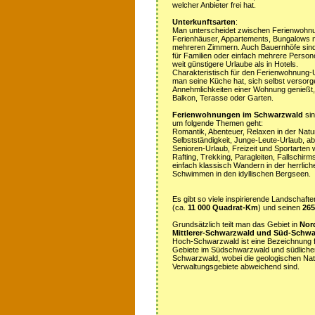
welcher Anbieter frei hat.
Unterkunftsarten
:
Man unterscheidet zwischen Ferienwohn
Ferienhäuser, Appartements, Bungalows m
mehreren Zimmern. Auch Bauernhöfe sind
für Familien oder einfach mehrere Person
weit günstigere Urlaube als in Hotels.
Charakteristisch für den Ferienwohnung-Ur
man seine Küche hat, sich selbst versorg
Annehmlichkeiten einer Wohnung genießt,
Balkon, Terasse oder Garten.
Ferienwohnungen im Schwarzwald
sin
um folgende Themen geht:
Romantik, Abenteuer, Relaxen in der Natur
Selbstständigkeit, Junge-Leute-Urlaub, ab
Senioren-Urlaub, Freizeit und Sportarten 
Rafting, Trekking, Paragleiten, Fallschirm
einfach klassisch Wandern in der herrli
Schwimmen in den idyllischen Bergseen.
Es gibt so viele inspirierende Landschaf
(ca.
11 000 Quadrat-Km
) und seinen
26
Grundsätzlich teilt man das Gebiet in
Nor
Mittlerer-Schwarzwald und Süd-Schw
Hoch-Schwarzwald ist eine Bezeichnung f
Gebiete im Südschwarzwald und südlicher 
Schwarzwald, wobei die geologischen Na
Verwaltungsgebiete abweichend sind.