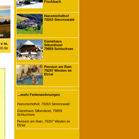
Fischbach
Hansmichelhof
79263 Simonswald
Gästehaus
 v m.
Silberdistel
d.de
79859 Schluchsee
Pension am Rain
79297 Winden im
Elztal
...mehr Ferienwohnungen
Hansmichelhof, 79263 Simonswald
Gästehaus Silberdistel, 79859
Schluchsee
Pension am Rain, 79297 Winden im
Elztal