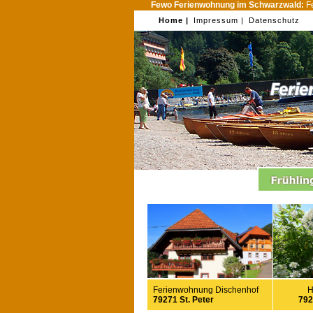
Fewo Ferienwohnung im Schwarzwald:
Fe
Home |
Impressum |
Datenschutz
Ferienwohnung Dischenhof
H
79271 St. Peter
792