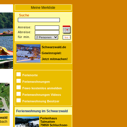
Meine Merkliste
Suche
Anreise:
Abreise:
für min.
Schwarzwald.de
Gewinnspiel:
Jetzt mitmachen!
Ferienorte
Ferienwohnungen
Fewo kostenlos anmelden
Ferienwohnungen Videos
Ferienwohnung Besitzer
Ferienwohnung im Schwarzwald
wald
Ferienhaus
pbach
Talmatten
79859 Schluchsee-