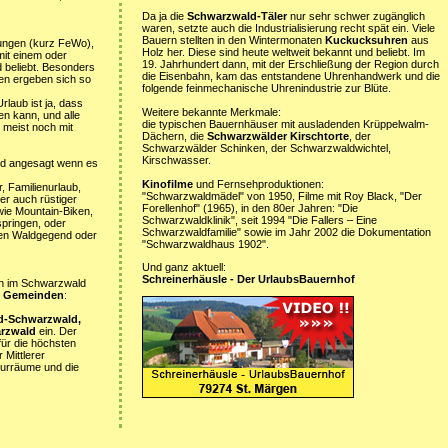
Da ja die
Schwarzwald-Täler
nur sehr schwer zugänglich
waren, setzte auch die Industrialisierung recht spät ein. Viele
Bauern stellten in den Wintermonaten
Kuckucksuhren
aus
ungen (kurz FeWo),
Holz her. Diese sind heute weltweit bekannt und beliebt. Im
it einem oder
19. Jahrhundert dann, mit der Erschließung der Region durch
 beliebt. Besonders
die Eisenbahn, kam das entstandene Uhrenhandwerk und die
en ergeben sich so
folgende feinmechanische Uhrenindustrie zur Blüte.
laub ist ja, dass
Weitere bekannte Merkmale:
en kann, und alle
die typischen Bauernhäuser mit ausladenden Krüppelwalm-
 meist noch mit
Dächern, die
Schwarzwälder Kirschtorte
, der
Schwarzwälder Schinken, der Schwarzwaldwichtel,
Kirschwasser.
d angesagt wenn es
Kinofilme
und Fernsehproduktionen:
, Familienurlaub,
"Schwarzwaldmädel" von 1950, Filme mit Roy Black, "Der
er auch rüstiger
Forellenhof" (1965), in den 80er Jahren: "Die
wie Mountain-Biken,
Schwarzwaldklinik", seit 1994 "Die Fallers – Eine
springen, oder
Schwarzwaldfamilie" sowie im Jahr 2002 die Dokumentation
chen Waldgegend oder
"Schwarzwaldhaus 1902".
Und ganz aktuell:
Schreinerhäusle - Der UrlaubsBauernhof
ten im Schwarzwald
5 Gemeinden
:
d-Schwarzwald,
arzwald
ein. Der
ür die höchsten
Mittlerer
turräume und die