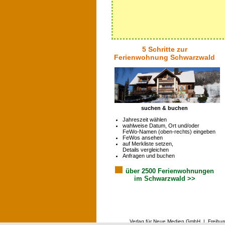
5 Schritte zur
Ferienwohnung Schwarzwald
suchen & buchen
Jahreszeit wählen
wahlweise Datum, Ort und/oder
FeWo-Namen (oben-rechts) eingeben
FeWos ansehen
auf Merkliste setzen,
Details vergleichen
Anfragen und buchen
über 2500 Ferienwohnungen
im Schwarzwald >>
Verlag für Neue Medien GmbH | Freibur