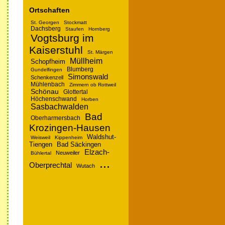
Ortschaften
St. Georgen
Stockmatt
Dachsberg
Staufen
Hornberg
Vogtsburg im
Kaiserstuhl
St. Märgen
Müllheim
Schopfheim
Blumberg
Gundelfingen
Simonswald
Schenkenzell
Mühlenbach
Zimmern ob Rottweil
Schönau
Glottertal
Höchenschwand
Horben
Sasbachwalden
Bad
Oberharmersbach
Krozingen-Hausen
Waldshut-
Weisweil
Kippenheim
Bad Säckingen
Tiengen
Elzach-
Neuweiler
Bühlertal
...
Oberprechtal
Wutach