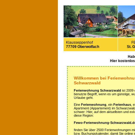
Klausseppenhof
F
77709 Oberwolfach
St. 
Hab
Hier kostenlo
Willkommen bei Ferienwohn
Schwarzwald
Ferienwohnung Schwarzwald
ist 2009 
benutzte Begriff, wenn es um günstige, 
Urlaube geht.
Eine
Ferienwohnung
, ein
Ferienhaus
, 
Apartment (Appartement) im Schwarzwald z
schwer: Hier, auf dem aktuellsten und exkl
diese Region:
Fewo-Ferienwohnung-Schwarzwald.d
finden Sie über 2500 Ferienwohnungen m
bzw. Buchungskalender, damit Sie online