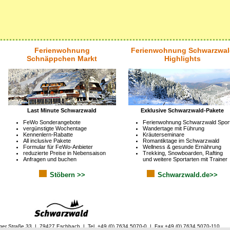
Ferienwohnung
Ferienwohnung Schwarzwal
Schnäppchen Markt
Highlights
Last Minute Schwarzwald
Exklusive Schwarzwald-Pakete
FeWo Sonderangebote
Ferienwohnung Schwarzwald Spor
vergünstigte Wochentage
Wandertage mit Führung
Kennenlern-Rabatte
Kräuterseminare
All inclusive Pakete
Romantiktage im Schwarzwald
Formular für FeWo-Anbieter
Wellness & gesunde Ernährung
reduzierte Preise in Nebensaison
Trekking, Snowboarden, Rafting
Anfragen und buchen
und weitere Sportarten mit Trainer
Stöbern >>
Schwarzwald.de>>
ger Straße 33 | 79427 Eschbach | Tel. +49 (0) 7634 5070-0 | Fax +49 (0) 7634 5070-110