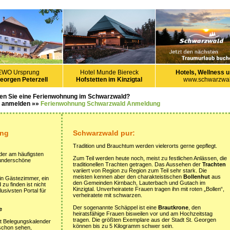
EWO Ursprung
Hotel Munde Biereck
Hotels, Wellness u
Georgen Peterzell
Hofstetten im Kinzigtal
www.schwarzwal
en Sie eine Ferienwohnung im Schwarzwald?
s anmelden »»
Ferienwohnung Schwarzwald Anmeldung
ung
Schwarzwald pur:
Tradition und Brauchtum werden vielerorts gerne gepflegt.
der am häufigsten
Zum Teil werden heute noch, meist zu festlichen Anlässen, die
wunderschöne
traditionellen Trachten getragen. Das Aussehen der
Trachten
variiert von Region zu Region zum Teil sehr stark. Die
meisten kennen aber den charakteistischen
Bollenhut
aus
ein Gästezimmer, ein
den Gemeinden Kirnbach, Lauterbach und Gutach im
u finden ist nicht
Kinzigtal. Unverheiratete Frauen tragen ihn mit roten „Bollen“,
usivsten Portal für
verheiratete mit schwarzen.
Der sogenannte Schäppel ist eine
Brautkrone
, den
e
heiratsfähige Frauen bisweilen vor und am Hochzeitstag
tragen. Die größten Exemplare aus der Stadt St. Georgen
it Belegungskalender
können bis zu 5 Kilogramm schwer sein.
 schon sehen,