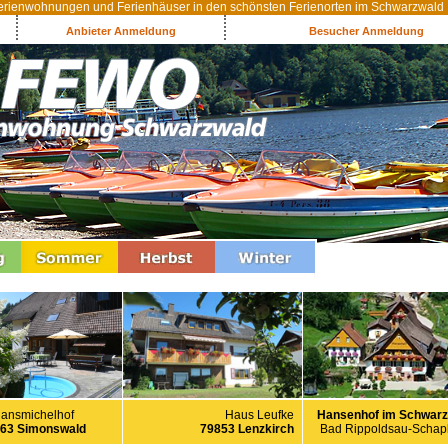
rienwohnungen und Ferienhäuser in den schönsten Ferienorten im Schwarzwald
Anbieter Anmeldung
Besucher Anmeldung
Haus Leufke
Hansenhof im Schwarz
ansmichelhof
79853 Lenzkirch
Bad Rippoldsau-Scha
63 Simonswald