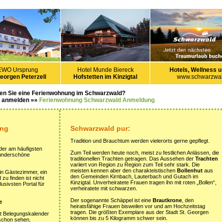
EWO Ursprung
Hotel Munde Biereck
Hotels, Wellness u
Georgen Peterzell
Hofstetten im Kinzigtal
www.schwarzwal
en Sie eine Ferienwohnung im Schwarzwald?
s anmelden »»
Ferienwohnung Schwarzwald Anmeldung
ung
Schwarzwald pur:
Tradition und Brauchtum werden vielerorts gerne gepflegt.
der am häufigsten
Zum Teil werden heute noch, meist zu festlichen Anlässen, die
wunderschöne
traditionellen Trachten getragen. Das Aussehen der
Trachten
variiert von Region zu Region zum Teil sehr stark. Die
meisten kennen aber den charakteistischen
Bollenhut
aus
ein Gästezimmer, ein
den Gemeinden Kirnbach, Lauterbach und Gutach im
u finden ist nicht
Kinzigtal. Unverheiratete Frauen tragen ihn mit roten „Bollen“,
usivsten Portal für
verheiratete mit schwarzen.
Der sogenannte Schäppel ist eine
Brautkrone
, den
e
heiratsfähige Frauen bisweilen vor und am Hochzeitstag
tragen. Die größten Exemplare aus der Stadt St. Georgen
it Belegungskalender
können bis zu 5 Kilogramm schwer sein.
 schon sehen,