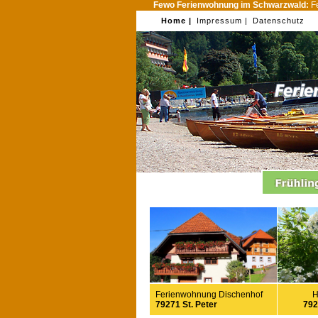
Fewo Ferienwohnung im Schwarzwald:
Fe
Home |
Impressum |
Datenschutz
Ferienwohnung Dischenhof
H
79271 St. Peter
792