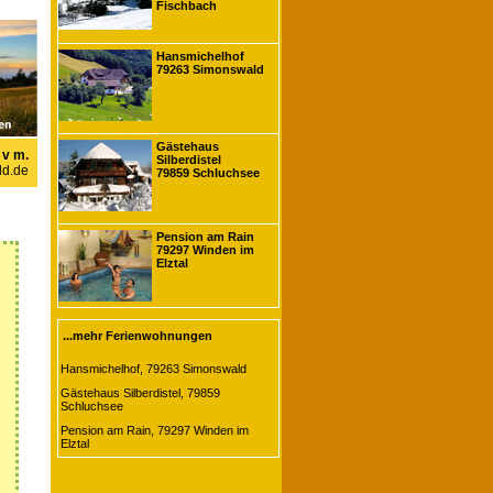
Fischbach
Hansmichelhof
79263 Simonswald
Gästehaus
 v m.
Silberdistel
d.de
79859 Schluchsee
Pension am Rain
79297 Winden im
Elztal
...mehr Ferienwohnungen
Hansmichelhof, 79263 Simonswald
Gästehaus Silberdistel, 79859
Schluchsee
Pension am Rain, 79297 Winden im
Elztal