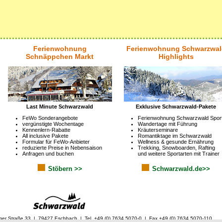
Ferienwohnung
Ferienwohnung Schwarzwal
Schnäppchen Markt
Highlights
Last Minute Schwarzwald
Exklusive Schwarzwald-Pakete
FeWo Sonderangebote
Ferienwohnung Schwarzwald Spor
vergünstigte Wochentage
Wandertage mit Führung
Kennenlern-Rabatte
Kräuterseminare
All inclusive Pakete
Romantiktage im Schwarzwald
Formular für FeWo-Anbieter
Wellness & gesunde Ernährung
reduzierte Preise in Nebensaison
Trekking, Snowboarden, Rafting
Anfragen und buchen
und weitere Sportarten mit Trainer
Stöbern >>
Schwarzwald.de>>
ger Straße 33 | 79427 Eschbach | Tel. +49 (0) 7634 5070-0 | Fax +49 (0) 7634 5070-110