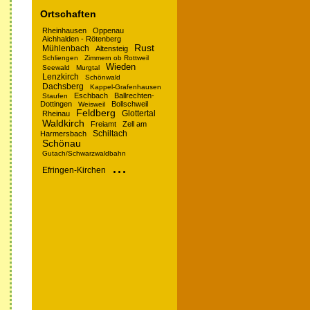
Ortschaften
Rheinhausen
Oppenau
Aichhalden - Rötenberg
Rust
Mühlenbach
Altensteig
Schliengen
Zimmern ob Rottweil
Wieden
Seewald
Murgtal
Lenzkirch
Schönwald
Dachsberg
Kappel-Grafenhausen
Eschbach
Ballrechten-
Staufen
Dottingen
Bollschweil
Weisweil
Feldberg
Rheinau
Glottertal
Waldkirch
Freiamt
Zell am
Schiltach
Harmersbach
Schönau
Gutach/Schwarzwaldbahn
...
Efringen-Kirchen