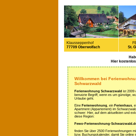
Klausseppenhof
F
77709 Oberwolfach
St. 
Hab
Hier kostenlo
Willkommen bei Ferienwohn
Schwarzwald
Ferienwohnung Schwarzwald
ist 2009 
benutzte Begriff, wenn es um günstige, 
Urlaube geht.
Eine
Ferienwohnung
, ein
Ferienhaus
, 
Apartment (Appartement) im Schwarzwald z
schwer: Hier, auf dem aktuellsten und exkl
diese Region:
Fewo-Ferienwohnung-Schwarzwald.d
finden Sie über 2500 Ferienwohnungen m
bzw. Buchungskalender, damit Sie online