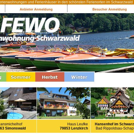
rienwohnungen und Ferienhäuser in den schönsten Ferienorten im Schwarzwald
Anbieter Anmeldung
Besucher Anmeldung
Haus Leufke
Hansenhof im Schwarz
ansmichelhof
79853 Lenzkirch
Bad Rippoldsau-Scha
63 Simonswald