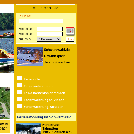
Meine Merkliste
Suche
Anreise:
Abreise:
für min.
Schwarzwald.de
Gewinnspiel:
Jetzt mitmachen!
Ferienorte
Ferienwohnungen
Fewo kostenlos anmelden
Ferienwohnungen Videos
Ferienwohnung Besitzer
Ferienwohnung im Schwarzwald
wald
Ferienhaus
pbach
Talmatten
79859 Schluchsee-