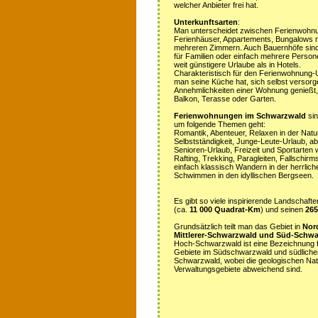
welcher Anbieter frei hat.
Unterkunftsarten
:
Man unterscheidet zwischen Ferienwohn
Ferienhäuser, Appartements, Bungalows m
mehreren Zimmern. Auch Bauernhöfe sind
für Familien oder einfach mehrere Person
weit günstigere Urlaube als in Hotels.
Charakteristisch für den Ferienwohnung-Ur
man seine Küche hat, sich selbst versorg
Annehmlichkeiten einer Wohnung genießt,
Balkon, Terasse oder Garten.
Ferienwohnungen im Schwarzwald
sin
um folgende Themen geht:
Romantik, Abenteuer, Relaxen in der Natur
Selbstständigkeit, Junge-Leute-Urlaub, ab
Senioren-Urlaub, Freizeit und Sportarten 
Rafting, Trekking, Paragleiten, Fallschirm
einfach klassisch Wandern in der herrli
Schwimmen in den idyllischen Bergseen.
Es gibt so viele inspirierende Landschaf
(ca.
11 000 Quadrat-Km
) und seinen
26
Grundsätzlich teilt man das Gebiet in
Nor
Mittlerer-Schwarzwald und Süd-Schw
Hoch-Schwarzwald ist eine Bezeichnung f
Gebiete im Südschwarzwald und südlicher 
Schwarzwald, wobei die geologischen Na
Verwaltungsgebiete abweichend sind.