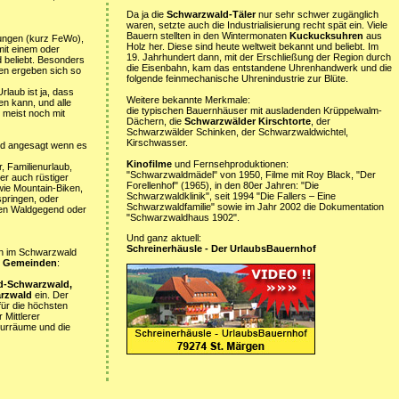
Da ja die
Schwarzwald-Täler
nur sehr schwer zugänglich
waren, setzte auch die Industrialisierung recht spät ein. Viele
Bauern stellten in den Wintermonaten
Kuckucksuhren
aus
ungen (kurz FeWo),
Holz her. Diese sind heute weltweit bekannt und beliebt. Im
it einem oder
19. Jahrhundert dann, mit der Erschließung der Region durch
 beliebt. Besonders
die Eisenbahn, kam das entstandene Uhrenhandwerk und die
en ergeben sich so
folgende feinmechanische Uhrenindustrie zur Blüte.
laub ist ja, dass
Weitere bekannte Merkmale:
en kann, und alle
die typischen Bauernhäuser mit ausladenden Krüppelwalm-
 meist noch mit
Dächern, die
Schwarzwälder Kirschtorte
, der
Schwarzwälder Schinken, der Schwarzwaldwichtel,
Kirschwasser.
d angesagt wenn es
Kinofilme
und Fernsehproduktionen:
, Familienurlaub,
"Schwarzwaldmädel" von 1950, Filme mit Roy Black, "Der
er auch rüstiger
Forellenhof" (1965), in den 80er Jahren: "Die
wie Mountain-Biken,
Schwarzwaldklinik", seit 1994 "Die Fallers – Eine
springen, oder
Schwarzwaldfamilie" sowie im Jahr 2002 die Dokumentation
chen Waldgegend oder
"Schwarzwaldhaus 1902".
Und ganz aktuell:
Schreinerhäusle - Der UrlaubsBauernhof
ten im Schwarzwald
5 Gemeinden
:
d-Schwarzwald,
arzwald
ein. Der
ür die höchsten
Mittlerer
turräume und die