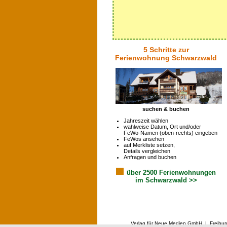
5 Schritte zur
Ferienwohnung Schwarzwald
suchen & buchen
Jahreszeit wählen
wahlweise Datum, Ort und/oder
FeWo-Namen (oben-rechts) eingeben
FeWos ansehen
auf Merkliste setzen,
Details vergleichen
Anfragen und buchen
über 2500 Ferienwohnungen
im Schwarzwald >>
Verlag für Neue Medien GmbH | Freibur