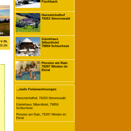
Fischbach
Hansmichelhof
79263 Simonswald
Gästehaus
 v m.
Silberdistel
d.de
79859 Schluchsee
Pension am Rain
79297 Winden im
Elztal
...mehr Ferienwohnungen
Hansmichelhof, 79263 Simonswald
Gästehaus Silberdistel, 79859
Schluchsee
Pension am Rain, 79297 Winden im
Elztal