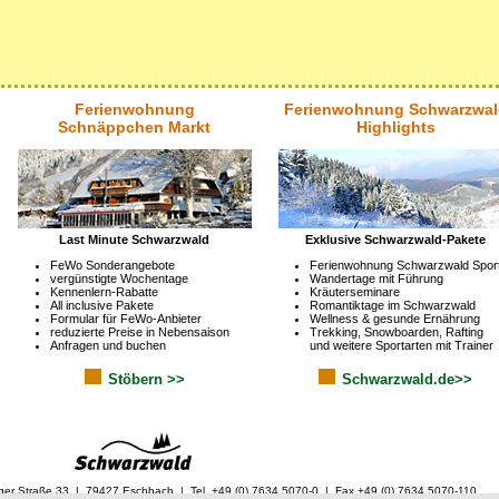
Ferienwohnung
Ferienwohnung Schwarzwal
Schnäppchen Markt
Highlights
Last Minute Schwarzwald
Exklusive Schwarzwald-Pakete
FeWo Sonderangebote
Ferienwohnung Schwarzwald Spor
vergünstigte Wochentage
Wandertage mit Führung
Kennenlern-Rabatte
Kräuterseminare
All inclusive Pakete
Romantiktage im Schwarzwald
Formular für FeWo-Anbieter
Wellness & gesunde Ernährung
reduzierte Preise in Nebensaison
Trekking, Snowboarden, Rafting
Anfragen und buchen
und weitere Sportarten mit Trainer
Stöbern >>
Schwarzwald.de>>
ger Straße 33 | 79427 Eschbach | Tel. +49 (0) 7634 5070-0 | Fax +49 (0) 7634 5070-110