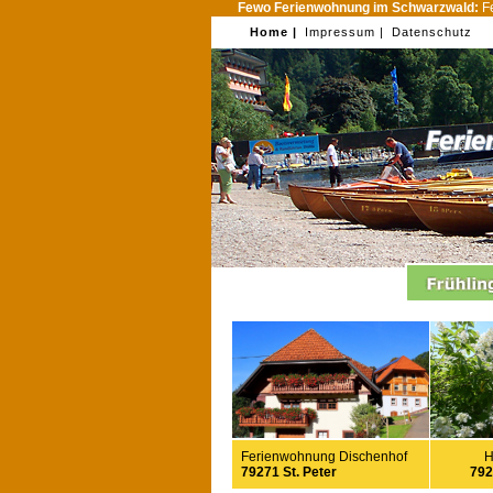
Fewo Ferienwohnung im Schwarzwald:
Fe
Home |
Impressum |
Datenschutz
Ferienwohnung Dischenhof
H
79271 St. Peter
792