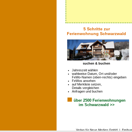
5 Schritte zur
Ferienwohnung Schwarzwald
suchen & buchen
Jahreszeit wählen
wahlweise Datum, Ort und/oder
FeWo-Namen (oben-rechts) eingeben
FeWos ansehen
auf Merkliste setzen,
Details vergleichen
Anfragen und buchen
über 2500 Ferienwohnungen
im Schwarzwald >>
Verlag für Neue Medien GmbH | Freibur