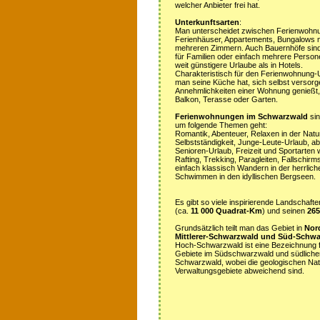
welcher Anbieter frei hat.
Unterkunftsarten
:
Man unterscheidet zwischen Ferienwohn
Ferienhäuser, Appartements, Bungalows m
mehreren Zimmern. Auch Bauernhöfe sind
für Familien oder einfach mehrere Person
weit günstigere Urlaube als in Hotels.
Charakteristisch für den Ferienwohnung-Ur
man seine Küche hat, sich selbst versorg
Annehmlichkeiten einer Wohnung genießt,
Balkon, Terasse oder Garten.
Ferienwohnungen im Schwarzwald
sin
um folgende Themen geht:
Romantik, Abenteuer, Relaxen in der Natur
Selbstständigkeit, Junge-Leute-Urlaub, ab
Senioren-Urlaub, Freizeit und Sportarten 
Rafting, Trekking, Paragleiten, Fallschirm
einfach klassisch Wandern in der herrli
Schwimmen in den idyllischen Bergseen.
Es gibt so viele inspirierende Landschaf
(ca.
11 000 Quadrat-Km
) und seinen
26
Grundsätzlich teilt man das Gebiet in
Nor
Mittlerer-Schwarzwald und Süd-Schw
Hoch-Schwarzwald ist eine Bezeichnung f
Gebiete im Südschwarzwald und südlicher 
Schwarzwald, wobei die geologischen Na
Verwaltungsgebiete abweichend sind.