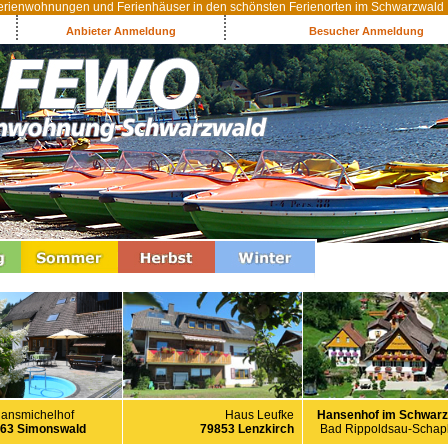
rienwohnungen und Ferienhäuser in den schönsten Ferienorten im Schwarzwald
Anbieter Anmeldung
Besucher Anmeldung
Haus Leufke
Hansenhof im Schwarz
ansmichelhof
79853 Lenzkirch
Bad Rippoldsau-Scha
63 Simonswald