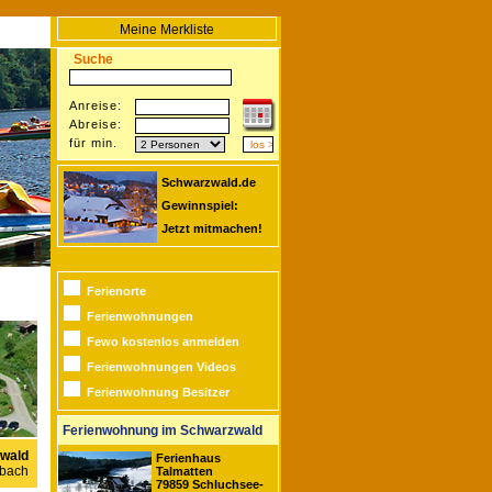
Meine Merkliste
Suche
Anreise:
Abreise:
für min.
Schwarzwald.de
Gewinnspiel:
Jetzt mitmachen!
Ferienorte
Ferienwohnungen
Fewo kostenlos anmelden
Ferienwohnungen Videos
Ferienwohnung Besitzer
Ferienwohnung im Schwarzwald
wald
Ferienhaus
pbach
Talmatten
79859 Schluchsee-