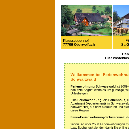
Klausseppenhof
F
77709 Oberwolfach
St. 
Hab
Hier kostenlo
Willkommen bei Ferienwohn
Schwarzwald
Ferienwohnung Schwarzwald
ist 2009 
benutzte Begriff, wenn es um günstige, 
Urlaube geht.
Eine
Ferienwohnung
, ein
Ferienhaus
, 
Apartment (Appartement) im Schwarzwald z
schwer: Hier, auf dem aktuellsten und exkl
diese Region:
Fewo-Ferienwohnung-Schwarzwald.d
finden Sie über 2500 Ferienwohnungen m
bzw. Buchungskalender, damit Sie online