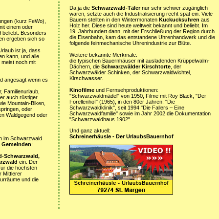
Da ja die
Schwarzwald-Täler
nur sehr schwer zugänglich
waren, setzte auch die Industrialisierung recht spät ein. Viele
Bauern stellten in den Wintermonaten
Kuckucksuhren
aus
ungen (kurz FeWo),
Holz her. Diese sind heute weltweit bekannt und beliebt. Im
it einem oder
19. Jahrhundert dann, mit der Erschließung der Region durch
 beliebt. Besonders
die Eisenbahn, kam das entstandene Uhrenhandwerk und die
en ergeben sich so
folgende feinmechanische Uhrenindustrie zur Blüte.
laub ist ja, dass
Weitere bekannte Merkmale:
en kann, und alle
die typischen Bauernhäuser mit ausladenden Krüppelwalm-
 meist noch mit
Dächern, die
Schwarzwälder Kirschtorte
, der
Schwarzwälder Schinken, der Schwarzwaldwichtel,
Kirschwasser.
d angesagt wenn es
Kinofilme
und Fernsehproduktionen:
, Familienurlaub,
"Schwarzwaldmädel" von 1950, Filme mit Roy Black, "Der
er auch rüstiger
Forellenhof" (1965), in den 80er Jahren: "Die
wie Mountain-Biken,
Schwarzwaldklinik", seit 1994 "Die Fallers – Eine
springen, oder
Schwarzwaldfamilie" sowie im Jahr 2002 die Dokumentation
chen Waldgegend oder
"Schwarzwaldhaus 1902".
Und ganz aktuell:
Schreinerhäusle - Der UrlaubsBauernhof
ten im Schwarzwald
5 Gemeinden
:
d-Schwarzwald,
arzwald
ein. Der
ür die höchsten
Mittlerer
turräume und die