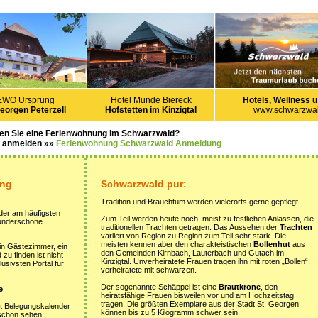
EWO Ursprung
Hotel Munde Biereck
Hotels, Wellness u
Georgen Peterzell
Hofstetten im Kinzigtal
www.schwarzwal
en Sie eine Ferienwohnung im Schwarzwald?
s anmelden »»
Ferienwohnung Schwarzwald Anmeldung
ung
Schwarzwald pur:
Tradition und Brauchtum werden vielerorts gerne gepflegt.
der am häufigsten
Zum Teil werden heute noch, meist zu festlichen Anlässen, die
wunderschöne
traditionellen Trachten getragen. Das Aussehen der
Trachten
variiert von Region zu Region zum Teil sehr stark. Die
meisten kennen aber den charakteistischen
Bollenhut
aus
ein Gästezimmer, ein
den Gemeinden Kirnbach, Lauterbach und Gutach im
u finden ist nicht
Kinzigtal. Unverheiratete Frauen tragen ihn mit roten „Bollen“,
usivsten Portal für
verheiratete mit schwarzen.
Der sogenannte Schäppel ist eine
Brautkrone
, den
e
heiratsfähige Frauen bisweilen vor und am Hochzeitstag
tragen. Die größten Exemplare aus der Stadt St. Georgen
it Belegungskalender
können bis zu 5 Kilogramm schwer sein.
 schon sehen,