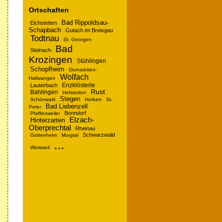
Ortschaften
Bad Rippoldsau-
Eichstetten
Schapbach
Gutach im Breisgau
Todtnau
St. Georgen
Bad
Steinach
Krozingen
Stühlingen
Schopfheim
Dornstetten-
Wolfach
Hallwangen
Enzklösterle
Lauterbach
Rust
Bahlingen
Hofstetten
Stegen
Schönwald
Horben
St.
Bad Liebenzell
Peter
Bonndorf
Pfaffenweiler
Elzach-
Hinterzarten
Oberprechtal
Rheinau
Schwarzwald
Gottenheim
Murgtal
...
Weisweil