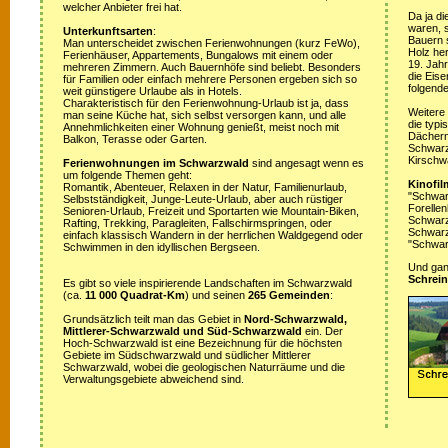
welcher Anbieter frei hat.
Da ja di
waren, s
Unterkunftsarten
:
Bauern 
Man unterscheidet zwischen Ferienwohnungen (kurz FeWo),
Holz her
Ferienhäuser, Appartements, Bungalows mit einem oder
19. Jah
mehreren Zimmern. Auch Bauernhöfe sind beliebt. Besonders
die Eis
für Familien oder einfach mehrere Personen ergeben sich so
folgende
weit günstigere Urlaube als in Hotels.
Charakteristisch für den Ferienwohnung-Urlaub ist ja, dass
Weitere
man seine Küche hat, sich selbst versorgen kann, und alle
die typ
Annehmlichkeiten einer Wohnung genießt, meist noch mit
Dächern
Balkon, Terasse oder Garten.
Schwarz
Kirschw
Ferienwohnungen im Schwarzwald
sind angesagt wenn es
um folgende Themen geht:
Kinofil
Romantik, Abenteuer, Relaxen in der Natur, Familienurlaub,
"Schwar
Selbstständigkeit, Junge-Leute-Urlaub, aber auch rüstiger
Forellen
Senioren-Urlaub, Freizeit und Sportarten wie Mountain-Biken,
Schwarzw
Rafting, Trekking, Paragleiten, Fallschirmspringen, oder
Schwarz
einfach klassisch Wandern in der herrlichen Waldgegend oder
"Schwar
Schwimmen in den idyllischen Bergseen.
Und ganz
Schrein
Es gibt so viele inspirierende Landschaften im Schwarzwald
(ca.
11 000 Quadrat-Km
) und seinen
265 Gemeinden
:
Grundsätzlich teilt man das Gebiet in
Nord-Schwarzwald,
Mittlerer-Schwarzwald und Süd-Schwarzwald
ein. Der
Hoch-Schwarzwald ist eine Bezeichnung für die höchsten
Gebiete im Südschwarzwald und südlicher Mittlerer
Schwarzwald, wobei die geologischen Naturräume und die
Verwaltungsgebiete abweichend sind.