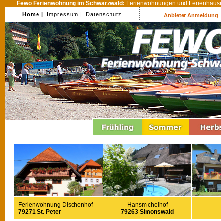
Fewo Ferienwohnung im Schwarzwald:
Ferienwohnungen und Ferienhäuser
Home |
Impressum |
Datenschutz
Anbieter Anmeldung
Ferienwohnung Dischenhof
Hansmichelhof
79271 St. Peter
79263 Simonswald