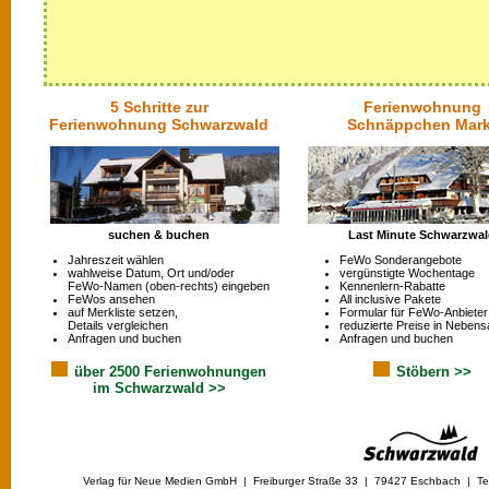
5 Schritte zur
Ferienwohnung
Ferienwohnung Schwarzwald
Schnäppchen Mark
suchen & buchen
Last Minute Schwarzwa
Jahreszeit wählen
FeWo Sonderangebote
wahlweise Datum, Ort und/oder
vergünstigte Wochentage
FeWo-Namen (oben-rechts) eingeben
Kennenlern-Rabatte
FeWos ansehen
All inclusive Pakete
auf Merkliste setzen,
Formular für FeWo-Anbieter
Details vergleichen
reduzierte Preise in Nebens
Anfragen und buchen
Anfragen und buchen
über 2500 Ferienwohnungen
Stöbern >>
im Schwarzwald >>
Verlag für Neue Medien GmbH | Freiburger Straße 33 | 79427 Eschbach | Tel