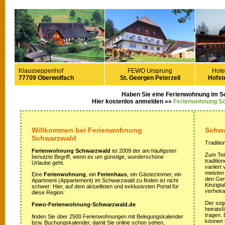
Klausseppenhof
FEWO Ursprung
Hote
77709 Oberwolfach
St. Georgen Peterzell
Hofste
Haben Sie eine Ferienwohnung im 
Hier kostenlos anmelden »»
Ferienwohnung S
Willkommen bei Ferienwohnung
Schwa
Schwarzwald
Traditio
Ferienwohnung Schwarzwald
ist 2009 der am häufigsten
Zum Teil
benutzte Begriff, wenn es um günstige, wunderschöne
traditi
Urlaube geht.
variiert
meisten
Eine
Ferienwohnung
, ein
Ferienhaus
, ein Gästezimmer, ein
den Gem
Apartment (Appartement) im Schwarzwald zu finden ist nicht
Kinzigta
schwer: Hier, auf dem aktuellsten und exklusivsten Portal für
verheira
diese Region:
Der sog
Fewo-Ferienwohnung-Schwarzwald.de
heirats
tragen.
finden Sie über 2500 Ferienwohnungen mit Belegungskalender
können 
bzw. Buchungskalender, damit Sie online schon sehen,