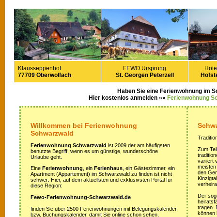
Klausseppenhof
FEWO Ursprung
Hote
77709 Oberwolfach
St. Georgen Peterzell
Hofste
Haben Sie eine Ferienwohnung im 
Hier kostenlos anmelden »»
Ferienwohnung S
Willkommen bei Ferienwohnung
Schwa
Schwarzwald
Traditio
Ferienwohnung Schwarzwald
ist 2009 der am häufigsten
Zum Teil
benutzte Begriff, wenn es um günstige, wunderschöne
traditi
Urlaube geht.
variiert
meisten
Eine
Ferienwohnung
, ein
Ferienhaus
, ein Gästezimmer, ein
den Gem
Apartment (Appartement) im Schwarzwald zu finden ist nicht
Kinzigta
schwer: Hier, auf dem aktuellsten und exklusivsten Portal für
verheira
diese Region:
Der sog
Fewo-Ferienwohnung-Schwarzwald.de
heirats
tragen.
finden Sie über 2500 Ferienwohnungen mit Belegungskalender
können 
bzw. Buchungskalender, damit Sie online schon sehen,