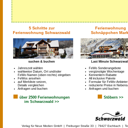
5 Schritte zur
Ferienwohnung
Ferienwohnung Schwarzwald
Schnäppchen Mark
suchen & buchen
Last Minute Schwarzwa
Jahreszeit wählen
FeWo Sonderangebote
wahlweise Datum, Ort und/oder
vergünstigte Wochentage
FeWo-Namen (oben-rechts) eingeben
Kennenlern-Rabatte
FeWos ansehen
All inclusive Pakete
auf Merkliste setzen,
Formular für FeWo-Anbieter
Details vergleichen
reduzierte Preise in Nebens
Anfragen und buchen
Anfragen und buchen
über 2500 Ferienwohnungen
Stöbern >>
im Schwarzwald >>
Verlag für Neue Medien GmbH | Freiburger Straße 33 | 79427 Eschbach | Tel