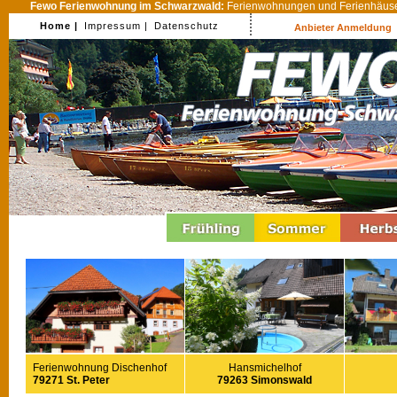
Fewo Ferienwohnung im Schwarzwald:
Ferienwohnungen und Ferienhäuser
Home |
Impressum |
Datenschutz
Anbieter Anmeldung
Ferienwohnung Dischenhof
Hansmichelhof
79271 St. Peter
79263 Simonswald