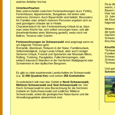
welcher Anbieter frei hat.
Da ja di
waren, s
Unterkunftsarten
:
Bauern 
Man unterscheidet zwischen Ferienwohnungen (kurz FeWo),
Holz her
Ferienhäuser, Appartements, Bungalows mit einem oder
19. Jah
mehreren Zimmern. Auch Bauernhöfe sind beliebt. Besonders
die Eis
für Familien oder einfach mehrere Personen ergeben sich so
folgende
weit günstigere Urlaube als in Hotels.
Charakteristisch für den Ferienwohnung-Urlaub ist ja, dass
Weitere
man seine Küche hat, sich selbst versorgen kann, und alle
die typ
Annehmlichkeiten einer Wohnung genießt, meist noch mit
Dächern
Balkon, Terasse oder Garten.
Schwarz
Kirschw
Ferienwohnungen im Schwarzwald
sind angesagt wenn es
um folgende Themen geht:
Kinofil
Romantik, Abenteuer, Relaxen in der Natur, Familienurlaub,
"Schwar
Selbstständigkeit, Junge-Leute-Urlaub, aber auch rüstiger
Forellen
Senioren-Urlaub, Freizeit und Sportarten wie Mountain-Biken,
Schwarzw
Rafting, Trekking, Paragleiten, Fallschirmspringen, oder
Schwarz
einfach klassisch Wandern in der herrlichen Waldgegend oder
"Schwar
Schwimmen in den idyllischen Bergseen.
Und ganz
Schrein
Es gibt so viele inspirierende Landschaften im Schwarzwald
(ca.
11 000 Quadrat-Km
) und seinen
265 Gemeinden
:
Grundsätzlich teilt man das Gebiet in
Nord-Schwarzwald,
Mittlerer-Schwarzwald und Süd-Schwarzwald
ein. Der
Hoch-Schwarzwald ist eine Bezeichnung für die höchsten
Gebiete im Südschwarzwald und südlicher Mittlerer
Schwarzwald, wobei die geologischen Naturräume und die
Verwaltungsgebiete abweichend sind.