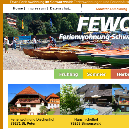
Fewo Ferienwohnung im Schwarzwald:
Ferienwohnungen und Ferienhäuser
Home |
Impressum |
Datenschutz
Anbieter Anmeldung
Ferienwohnung Dischenhof
Hansmichelhof
79271 St. Peter
79263 Simonswald