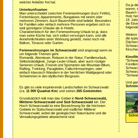
welcher Anbieter frei hat.
Da ja di
waren, s
Unterkunftsarten
:
Bauern 
Man unterscheidet zwischen Ferienwohnungen (kurz FeWo),
Holz her
Ferienhäuser, Appartements, Bungalows mit einem oder
19. Jah
mehreren Zimmern. Auch Bauernhöfe sind beliebt. Besonders
die Eis
für Familien oder einfach mehrere Personen ergeben sich so
folgende
weit günstigere Urlaube als in Hotels.
Charakteristisch für den Ferienwohnung-Urlaub ist ja, dass
Weitere
man seine Küche hat, sich selbst versorgen kann, und alle
die typ
Annehmlichkeiten einer Wohnung genießt, meist noch mit
Dächern
Balkon, Terasse oder Garten.
Schwarz
Kirschw
Ferienwohnungen im Schwarzwald
sind angesagt wenn es
um folgende Themen geht:
Kinofil
Romantik, Abenteuer, Relaxen in der Natur, Familienurlaub,
"Schwar
Selbstständigkeit, Junge-Leute-Urlaub, aber auch rüstiger
Forellen
Senioren-Urlaub, Freizeit und Sportarten wie Mountain-Biken,
Schwarzw
Rafting, Trekking, Paragleiten, Fallschirmspringen, oder
Schwarz
einfach klassisch Wandern in der herrlichen Waldgegend oder
"Schwar
Schwimmen in den idyllischen Bergseen.
Und ganz
Schrein
Es gibt so viele inspirierende Landschaften im Schwarzwald
(ca.
11 000 Quadrat-Km
) und seinen
265 Gemeinden
:
Grundsätzlich teilt man das Gebiet in
Nord-Schwarzwald,
Mittlerer-Schwarzwald und Süd-Schwarzwald
ein. Der
Hoch-Schwarzwald ist eine Bezeichnung für die höchsten
Gebiete im Südschwarzwald und südlicher Mittlerer
Schwarzwald, wobei die geologischen Naturräume und die
Verwaltungsgebiete abweichend sind.