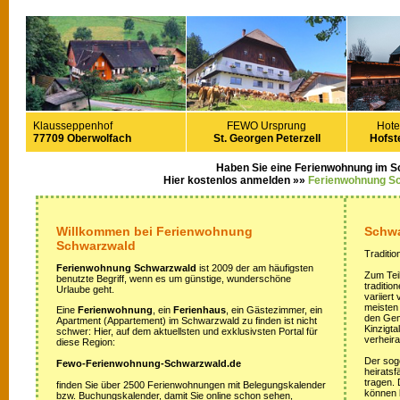
Klausseppenhof
FEWO Ursprung
Hote
77709 Oberwolfach
St. Georgen Peterzell
Hofste
Haben Sie eine Ferienwohnung im 
Hier kostenlos anmelden »»
Ferienwohnung S
Willkommen bei Ferienwohnung
Schwa
Schwarzwald
Traditio
Ferienwohnung Schwarzwald
ist 2009 der am häufigsten
Zum Teil
benutzte Begriff, wenn es um günstige, wunderschöne
traditi
Urlaube geht.
variiert
meisten
Eine
Ferienwohnung
, ein
Ferienhaus
, ein Gästezimmer, ein
den Gem
Apartment (Appartement) im Schwarzwald zu finden ist nicht
Kinzigta
schwer: Hier, auf dem aktuellsten und exklusivsten Portal für
verheira
diese Region:
Der sog
Fewo-Ferienwohnung-Schwarzwald.de
heirats
tragen.
finden Sie über 2500 Ferienwohnungen mit Belegungskalender
können 
bzw. Buchungskalender, damit Sie online schon sehen,