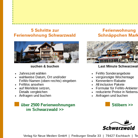
5 Schritte zur
Ferienwohnung
Ferienwohnung Schwarzwald
Schnäppchen Mark
suchen & buchen
Last Minute Schwarzwa
Jahreszeit wählen
FeWo Sonderangebote
wahlweise Datum, Ort und/oder
vergünstigte Wochentage
FeWo-Namen (oben-rechts) eingeben
Kennenlern-Rabatte
FeWos ansehen
All inclusive Pakete
auf Merkliste setzen,
Formular für FeWo-Anbieter
Details vergleichen
reduzierte Preise in Nebens
Anfragen und buchen
Anfragen und buchen
über 2500 Ferienwohnungen
Stöbern >>
im Schwarzwald >>
Verlag für Neue Medien GmbH | Freiburger Straße 33 | 79427 Eschbach | Tel