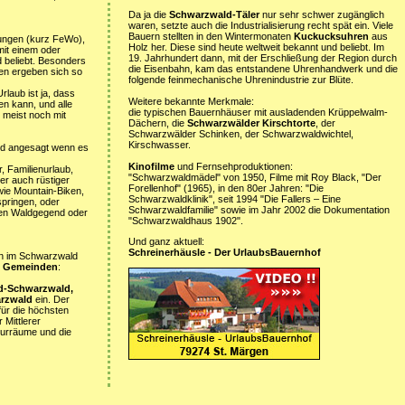
Da ja die
Schwarzwald-Täler
nur sehr schwer zugänglich
waren, setzte auch die Industrialisierung recht spät ein. Viele
Bauern stellten in den Wintermonaten
Kuckucksuhren
aus
ungen (kurz FeWo),
Holz her. Diese sind heute weltweit bekannt und beliebt. Im
it einem oder
19. Jahrhundert dann, mit der Erschließung der Region durch
 beliebt. Besonders
die Eisenbahn, kam das entstandene Uhrenhandwerk und die
en ergeben sich so
folgende feinmechanische Uhrenindustrie zur Blüte.
laub ist ja, dass
Weitere bekannte Merkmale:
en kann, und alle
die typischen Bauernhäuser mit ausladenden Krüppelwalm-
 meist noch mit
Dächern, die
Schwarzwälder Kirschtorte
, der
Schwarzwälder Schinken, der Schwarzwaldwichtel,
Kirschwasser.
d angesagt wenn es
Kinofilme
und Fernsehproduktionen:
, Familienurlaub,
"Schwarzwaldmädel" von 1950, Filme mit Roy Black, "Der
er auch rüstiger
Forellenhof" (1965), in den 80er Jahren: "Die
wie Mountain-Biken,
Schwarzwaldklinik", seit 1994 "Die Fallers – Eine
springen, oder
Schwarzwaldfamilie" sowie im Jahr 2002 die Dokumentation
chen Waldgegend oder
"Schwarzwaldhaus 1902".
Und ganz aktuell:
Schreinerhäusle - Der UrlaubsBauernhof
ten im Schwarzwald
5 Gemeinden
:
d-Schwarzwald,
arzwald
ein. Der
ür die höchsten
Mittlerer
turräume und die