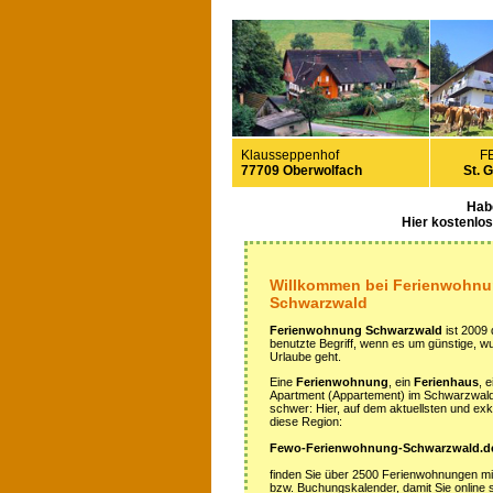
Klausseppenhof
F
77709 Oberwolfach
St. 
Hab
Hier kostenlo
Willkommen bei Ferienwohn
Schwarzwald
Ferienwohnung Schwarzwald
ist 2009 
benutzte Begriff, wenn es um günstige, 
Urlaube geht.
Eine
Ferienwohnung
, ein
Ferienhaus
, 
Apartment (Appartement) im Schwarzwald z
schwer: Hier, auf dem aktuellsten und exkl
diese Region:
Fewo-Ferienwohnung-Schwarzwald.d
finden Sie über 2500 Ferienwohnungen m
bzw. Buchungskalender, damit Sie online