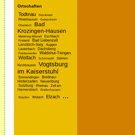
Ortschaften
Todtnau
Stockmatt
Rheinhausen
Gottenheim
Bad
Oberkirch
Krozingen-Hausen
Eschbach
Malsburg-Marzell
Bad Liebenzell
Freiamt
Lenzkirch-Saig
Auggen
Dachsberg
Lauterbach
Waldshut-Tiengen
Friedenweiler
Wolfach
Steinen-
Schönwald
Vogtsburg
Kirchhausen
im Kaiserstuhl
Breitnau-
Emmendingen
Hinterzarten
Neuenburg
Sulzburg
Rheinau
Zell am
Harmersbach
Grafenhausen
...
Elzach
Wutach
Staufen