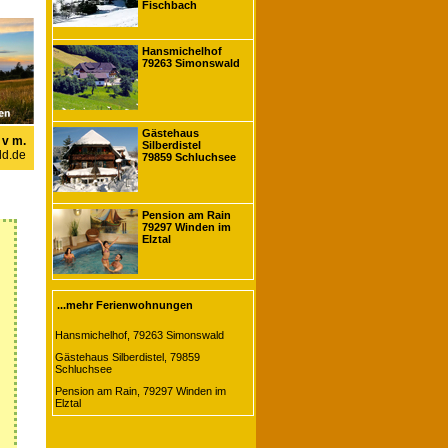
Fischbach
Hansmichelhof
79263 Simonswald
Gästehaus
 v m.
Silberdistel
d.de
79859 Schluchsee
Pension am Rain
79297 Winden im
Elztal
...mehr Ferienwohnungen
Hansmichelhof, 79263 Simonswald
Gästehaus Silberdistel, 79859
Schluchsee
Pension am Rain, 79297 Winden im
Elztal