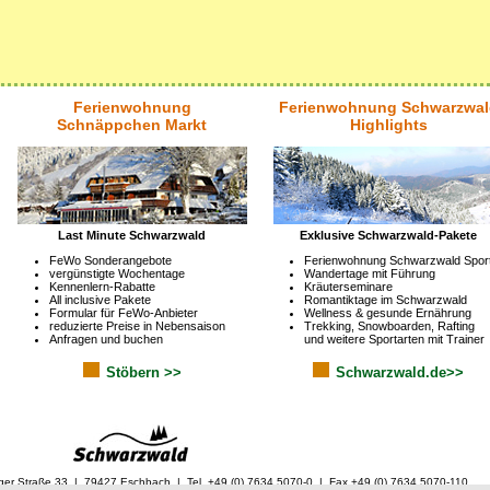
Ferienwohnung
Ferienwohnung Schwarzwal
Schnäppchen Markt
Highlights
Last Minute Schwarzwald
Exklusive Schwarzwald-Pakete
FeWo Sonderangebote
Ferienwohnung Schwarzwald Spor
vergünstigte Wochentage
Wandertage mit Führung
Kennenlern-Rabatte
Kräuterseminare
All inclusive Pakete
Romantiktage im Schwarzwald
Formular für FeWo-Anbieter
Wellness & gesunde Ernährung
reduzierte Preise in Nebensaison
Trekking, Snowboarden, Rafting
Anfragen und buchen
und weitere Sportarten mit Trainer
Stöbern >>
Schwarzwald.de>>
ger Straße 33 | 79427 Eschbach | Tel. +49 (0) 7634 5070-0 | Fax +49 (0) 7634 5070-110