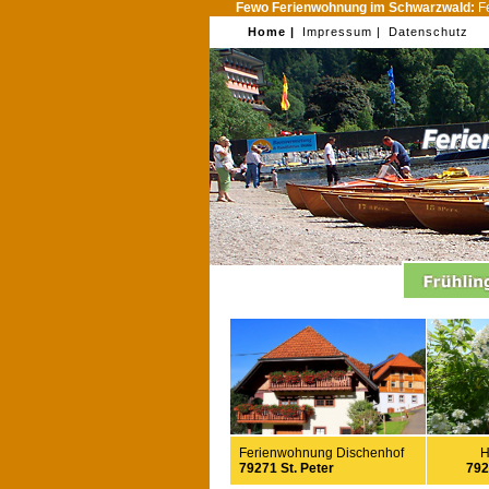
Fewo Ferienwohnung im Schwarzwald:
Fe
Home |
Impressum |
Datenschutz
Ferienwohnung Dischenhof
H
79271 St. Peter
792