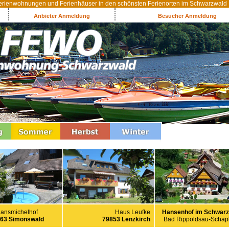
rienwohnungen und Ferienhäuser in den schönsten Ferienorten im Schwarzwald
Anbieter Anmeldung
Besucher Anmeldung
Haus Leufke
Hansenhof im Schwarz
ansmichelhof
79853 Lenzkirch
Bad Rippoldsau-Scha
63 Simonswald