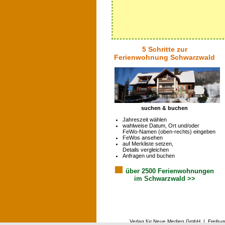
5 Schritte zur
Ferienwohnung Schwarzwald
suchen & buchen
Jahreszeit wählen
wahlweise Datum, Ort und/oder
FeWo-Namen (oben-rechts) eingeben
FeWos ansehen
auf Merkliste setzen,
Details vergleichen
Anfragen und buchen
über 2500 Ferienwohnungen
im Schwarzwald >>
Verlag für Neue Medien GmbH | Freibur