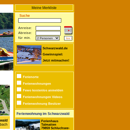
Meine Merkliste
Suche
Anreise:
Abreise:
für min.
Schwarzwald.de
Gewinnspiel:
Jetzt mitmachen!
Ferienorte
Ferienwohnungen
Fewo kostenlos anmelden
Ferienwohnungen Videos
Ferienwohnung Besitzer
Ferienwohnung im Schwarzwald
wald
Ferienhaus
pbach
Talmatten
79859 Schluchsee-