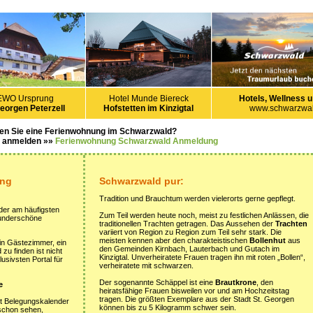
EWO Ursprung
Hotel Munde Biereck
Hotels, Wellness u
Georgen Peterzell
Hofstetten im Kinzigtal
www.schwarzwal
en Sie eine Ferienwohnung im Schwarzwald?
s anmelden »»
Ferienwohnung Schwarzwald Anmeldung
ung
Schwarzwald pur:
Tradition und Brauchtum werden vielerorts gerne gepflegt.
der am häufigsten
Zum Teil werden heute noch, meist zu festlichen Anlässen, die
wunderschöne
traditionellen Trachten getragen. Das Aussehen der
Trachten
variiert von Region zu Region zum Teil sehr stark. Die
meisten kennen aber den charakteistischen
Bollenhut
aus
ein Gästezimmer, ein
den Gemeinden Kirnbach, Lauterbach und Gutach im
u finden ist nicht
Kinzigtal. Unverheiratete Frauen tragen ihn mit roten „Bollen“,
usivsten Portal für
verheiratete mit schwarzen.
Der sogenannte Schäppel ist eine
Brautkrone
, den
e
heiratsfähige Frauen bisweilen vor und am Hochzeitstag
tragen. Die größten Exemplare aus der Stadt St. Georgen
it Belegungskalender
können bis zu 5 Kilogramm schwer sein.
 schon sehen,