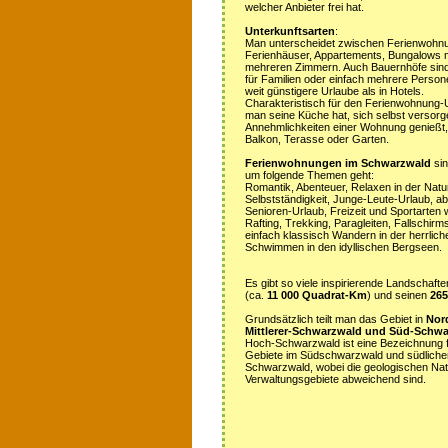
welcher Anbieter frei hat.
Unterkunftsarten
:
Man unterscheidet zwischen Ferienwohn
Ferienhäuser, Appartements, Bungalows m
mehreren Zimmern. Auch Bauernhöfe sind
für Familien oder einfach mehrere Person
weit günstigere Urlaube als in Hotels.
Charakteristisch für den Ferienwohnung-Ur
man seine Küche hat, sich selbst versorg
Annehmlichkeiten einer Wohnung genießt,
Balkon, Terasse oder Garten.
Ferienwohnungen im Schwarzwald
sin
um folgende Themen geht:
Romantik, Abenteuer, Relaxen in der Natur
Selbstständigkeit, Junge-Leute-Urlaub, ab
Senioren-Urlaub, Freizeit und Sportarten 
Rafting, Trekking, Paragleiten, Fallschirm
einfach klassisch Wandern in der herrli
Schwimmen in den idyllischen Bergseen.
Es gibt so viele inspirierende Landschaf
(ca.
11 000 Quadrat-Km
) und seinen
26
Grundsätzlich teilt man das Gebiet in
Nor
Mittlerer-Schwarzwald und Süd-Schw
Hoch-Schwarzwald ist eine Bezeichnung f
Gebiete im Südschwarzwald und südlicher 
Schwarzwald, wobei die geologischen Na
Verwaltungsgebiete abweichend sind.