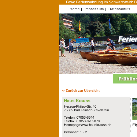
Fewo Ferienwohnung im Schwarzwald:
Fe
Home |
Impressum |
Datenschutz
<- Zurück zur Übersicht
Haus Krauss
Herzog-Philipp-Str. 40
75385 Bad Teinach-Zavelstein
Telefon: 07053-8344
Telefax: 07053-9205070
Ei
Homepage:www.hauskrauss.de
Personen: 1 - 2