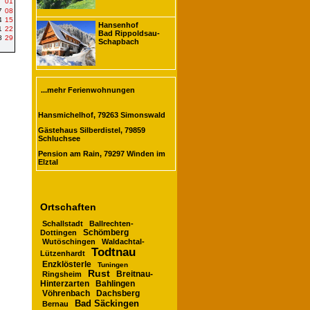
01
7
08
4
15
Hansenhof
1
22
Bad Rippoldsau-
8
29
Schapbach
...mehr Ferienwohnungen
Hansmichelhof, 79263 Simonswald
Gästehaus Silberdistel, 79859
Schluchsee
Pension am Rain, 79297 Winden im
Elztal
Ortschaften
Schallstadt
Ballrechten-
Schömberg
Dottingen
Wutöschingen
Waldachtal-
Todtnau
Lützenhardt
Enzklösterle
Tuningen
Rust
Breitnau-
Ringsheim
Hinterzarten
Bahlingen
Vöhrenbach
Dachsberg
Bad Säckingen
Bernau