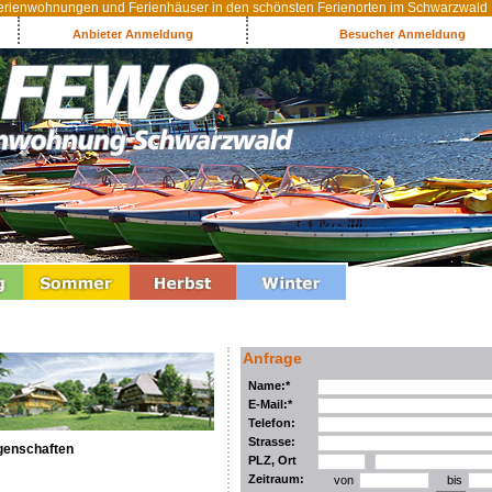
rienwohnungen und Ferienhäuser in den schönsten Ferienorten im Schwarzwald
Anbieter Anmeldung
Besucher Anmeldung
Anfrage
Name:*
E-Mail:*
Telefon:
Strasse:
genschaften
PLZ, Ort
Zeitraum:
von
bis