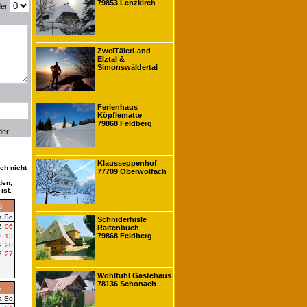
79853 Lenzkirch
der
ZweiTälerLand
Elztal &
Simonswäldertal
Ferienhaus
Köpflematte
79868 Feldberg
der
Klausseppenhof
ch nicht
77709 Oberwolfach
den,
ist.
6
a
So
Schniderhisle
5
06
Raitenbuch
79868 Feldberg
2
13
9
20
6
27
Wohlfühl Gästehaus
78136 Schonach
6
a
So