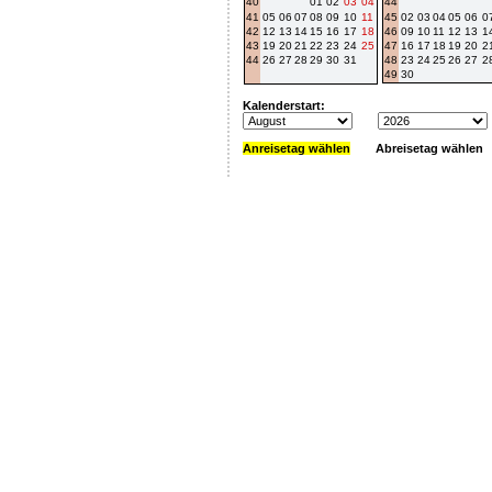
40
01
02
03
04
44
41
05
06
07
08
09
10
11
45
02
03
04
05
06
0
42
12
13
14
15
16
17
18
46
09
10
11
12
13
1
43
19
20
21
22
23
24
25
47
16
17
18
19
20
2
44
26
27
28
29
30
31
48
23
24
25
26
27
2
49
30
Kalenderstart:
Anreisetag wählen
Abreisetag wählen