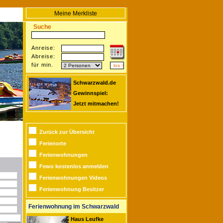
Meine Merkliste
Suche
Anreise:
Abreise:
für min.
Schwarzwald.de
Gewinnspiel:
Jetzt mitmachen!
Zurück zur Übersicht
Ferienorte
Ferienwohnungen
Fewo kostenlos anmelden
Ferienwohnungen Videos
Ferienwohnung Besitzer
Ferienwohnung im Schwarzwald
Haus Leufke