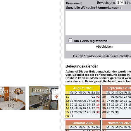
Erwachsene.
Kin
Personen:
Spezielle Wünsche / Anmerkungen:
auf FeWo registrieren
Abschicken
Die mit * markierten Felder sind Pflichtfel
Belegungskalender
Achtung! Dieser Belegungskalender wurde no
vom Besitzer dieser Ferienwohnung gepflegt.
Deshalb kann im Moment nicht garantiert wer
dass der von Ihnen gewählte Termin noch frei 
August 2026
September 202
Mo
Di
Mi
Do
Fr
Sa
So
Mo
Di
Mi
Do
Fr
S
31
01
02
36
01
02
03
04
0
32
03
04
05
06
07
08
09
37
07
08
09
10
11
1
33
10
11
12
13
14
15
16
38
14
15
16
17
18
1
34
17
18
19
20
21
22
23
39
21
22
23
24
25
2
35
24
25
26
27
28
29
30
40
28
29
30
36
31
Oktober 2026
November 202
Mo
Di
Mi
Do
Fr
Sa
So
Mo
Di
Mi
Do
Fr
S