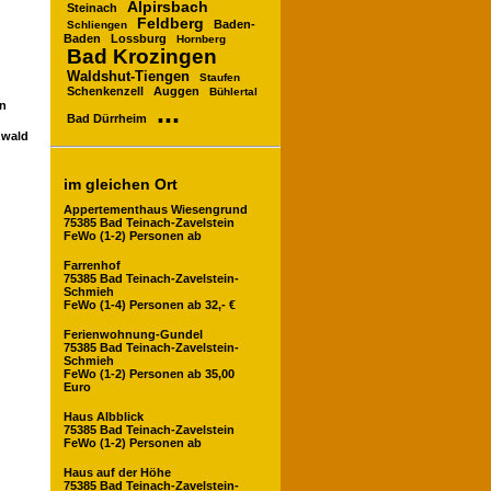
Alpirsbach
Steinach
Feldberg
Baden-
Schliengen
Baden
Lossburg
Hornberg
Bad Krozingen
Waldshut-Tiengen
Staufen
Schenkenzell
Auggen
Bühlertal
...
en
Bad Dürrheim
zwald
im gleichen Ort
Appertementhaus Wiesengrund
75385 Bad Teinach-Zavelstein
FeWo (1-2) Personen ab
Farrenhof
75385 Bad Teinach-Zavelstein-
Schmieh
FeWo (1-4) Personen ab 32,- €
Ferienwohnung-Gundel
75385 Bad Teinach-Zavelstein-
Schmieh
FeWo (1-2) Personen ab 35,00
Euro
Haus Albblick
75385 Bad Teinach-Zavelstein
FeWo (1-2) Personen ab
Haus auf der Höhe
75385 Bad Teinach-Zavelstein-