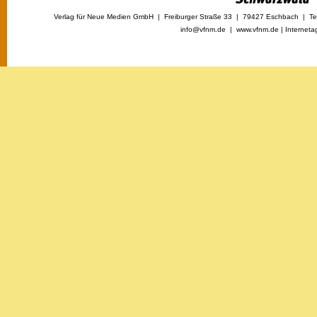
Verlag für Neue Medien GmbH | Freiburger Straße 33 | 79427 Eschbach | Tel
info@vfnm.de |
www.vfnm.de
|
Interneta