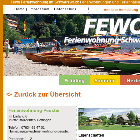
Fewo Ferienwohnung im Schwarzwald:
Ferienwohnungen und Ferienhäuser
Home |
Impressum |
Datenschutz
Anbieter Anmeldung
<- Zurück zur Übersicht
Ferienwohnung Peuster
Im Biefang 6
79282 Ballrechten-Dottingen
Telefon: 07634 69 47 01
Homepage:www.ferienwohnung-peuste...
Eigenschaften
Personen: 1 - 2