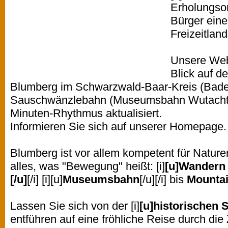
Erholungsor
Bürger eine
Freizeitland
Unsere Web
Blick auf d
Blumberg im Schwarzwald-Baar-Kreis (Bade
Sauschwänzlebahn (Museumsbahn Wutachtal)
Minuten-Rhythmus aktualisiert.
Informieren Sie sich auf unserer Homepage.
Blumberg ist vor allem kompetent für Naturer
alles, was "Bewegung" heißt: [i]
[u]Wandern 
[/u]
[/i] [i][u]
Museumsbahn
[/u][/i] bis
Mountai
Lassen Sie sich von der [i]
[u]historischen 
entführen auf eine fröhliche Reise durch die