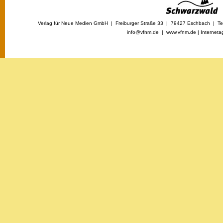
Verlag für Neue Medien GmbH | Freiburger Straße 33 | 79427 Eschbach | Tel
info@vfnm.de |
www.vfnm.de
|
Interneta