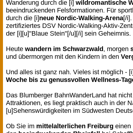
Wanderung durch die [i]
wildromantische 
beeindruckenden Felsformationen. Für sportl
durch die [i]
neue Nordic-Walking-Arena
[/i
zertifiziertes DSV Nordic-Walking-Aktiv-Zent
der [i][u]"Blaue Stein"[/u][/i] sein Geheimnis
Heute
wandern im Schwarzwald
, morgen
und übermorgen mit den Kindern in den
Ver
Und alles ist ganz nah. Vieles ist möglich - [i
Woche bis zu genussvollen Wellness-Tage
Das Blumberger BahnWanderLand hat nicht nu
Attraktionen, es liegt praktisch auch in der Nä
[u]Sehenswürdigkeiten im Südwesten Deutsch
Ob Sie im
mittelalterlichen Freiburg
einen