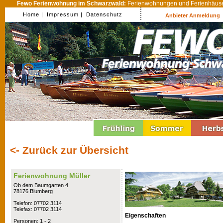
Fewo Ferienwohnung im Schwarzwald:
Ferienwohnungen und Ferienhäuser
Home |
Impressum |
Datenschutz
Anbieter Anmeldung
<- Zurück zur Übersicht
Ferienwohnung Müller
Ob dem Baumgarten 4
78176 Blumberg
Telefon: 07702 3114
Telefax: 07702 3114
Eigenschaften
Personen: 1 - 2