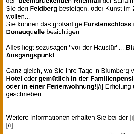
den
beeindruckenden Rheinfall
bei Schaff
Sie den
Feldberg
besteigen, oder Kunst im
wollen...
Sie können das großartige
Fürstenschloss
Donauquelle
besichtigen
Alles liegt sozusagen "vor der Haustür"...
Bl
Ausgangspunkt
.
Ganz gleich, wo Sie Ihre Tage in Blumberg ve
Hotel
oder
gemütlich in der Familienpens
oder in einer Ferienwohnung
![/i] Erholun
geschrieben.
Weitere Informationen erhalten Sie bei der [i
[/i].