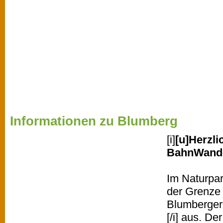
Informationen zu Blumberg
[i]
[u]Herzl
BahnWande
Im Naturpar
der Grenze 
Blumberger 
[/i] aus. De