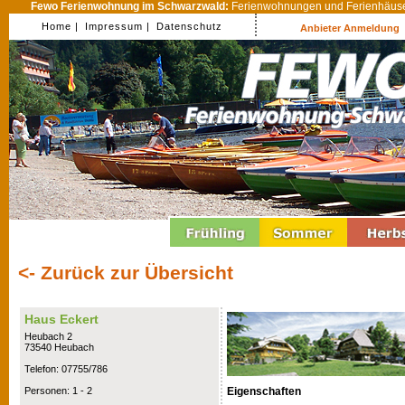
Fewo Ferienwohnung im Schwarzwald:
Ferienwohnungen und Ferienhäuser
Home |
Impressum |
Datenschutz
Anbieter Anmeldung
<- Zurück zur Übersicht
Haus Eckert
Heubach 2
73540 Heubach
Telefon: 07755/786
Eigenschaften
Personen: 1 - 2