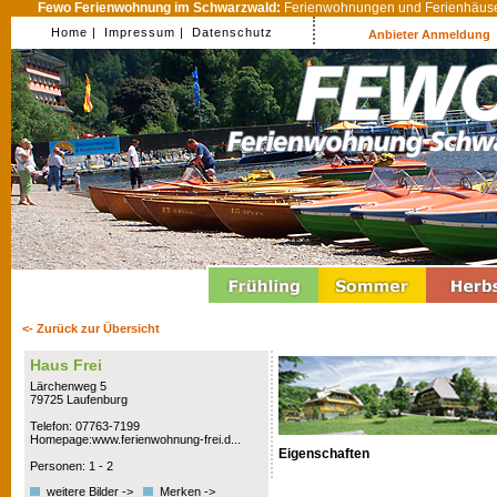
Fewo Ferienwohnung im Schwarzwald:
Ferienwohnungen und Ferienhäuser
Home |
Impressum |
Datenschutz
Anbieter Anmeldung
<- Zurück zur Übersicht
Haus Frei
Lärchenweg 5
79725 Laufenburg
Telefon: 07763-7199
Homepage:www.ferienwohnung-frei.d...
Eigenschaften
Personen: 1 - 2
weitere Bilder ->
Merken ->