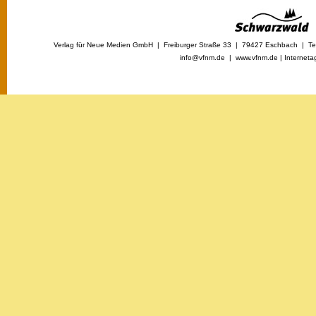
Verlag für Neue Medien GmbH | Freiburger Straße 33 | 79427 Eschbach | Tel
info@vfnm.de |
www.vfnm.de
|
Interneta