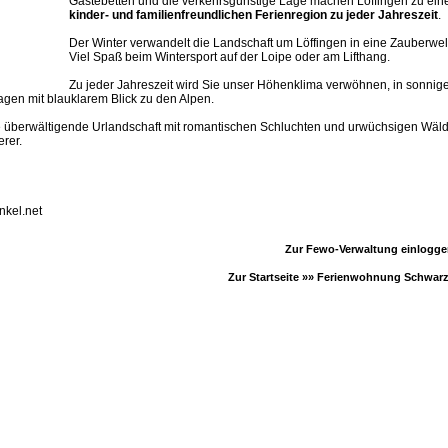
Gästebetten und die verkehrsgünstige Lage machen Löffingen zu ein
kinder- und familienfreundlichen Ferienregion zu jeder Jahreszeit
.
Der Winter verwandelt die Landschaft um Löffingen in eine Zauberwel
Viel Spaß beim Wintersport auf der Loipe oder am Lifthang.
Zu jeder Jahreszeit wird Sie unser Höhenklima verwöhnen, in sonnig
gen mit blauklarem Blick zu den Alpen.
e überwältigende Urlandschaft mit romantischen Schluchten und urwüchsigen Wäld
rer.
kel.net
Zur Fewo-Verwaltung einlogg
Zur Startseite »»
Ferienwohnung Schwar