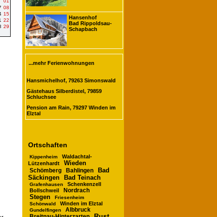
01
7
08
4
15
Hansenhof
1
22
Bad Rippoldsau-
8
29
Schapbach
...mehr Ferienwohnungen
Hansmichelhof, 79263 Simonswald
Gästehaus Silberdistel, 79859
Schluchsee
Pension am Rain, 79297 Winden im
Elztal
Ortschaften
Waldachtal-
Kippenheim
Wieden
Lützenhardt
Bad
Schömberg
Bahlingen
Säckingen
Bad Teinach
Schenkenzell
Grafenhausen
Nordrach
Bollschweil
Stegen
Friesenheim
Winden im Elztal
Schönwald
Albbruck
Gundelfingen
Rust
Breitnau-Hinterzarten