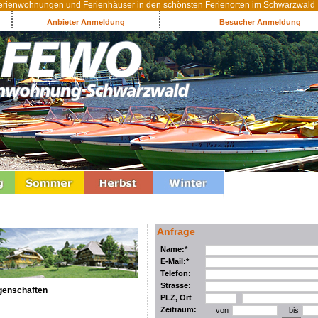
rienwohnungen und Ferienhäuser in den schönsten Ferienorten im Schwarzwald
Anbieter Anmeldung
Besucher Anmeldung
Anfrage
Name:*
E-Mail:*
Telefon:
Strasse:
genschaften
PLZ, Ort
Zeitraum:
von
bis