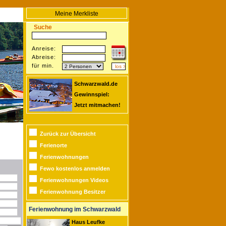
Meine Merkliste
Suche
Anreise:
Abreise:
für min.
Schwarzwald.de
Gewinnspiel:
Jetzt mitmachen!
Zurück zur Übersicht
Ferienorte
Ferienwohnungen
Fewo kostenlos anmelden
Ferienwohnungen Videos
Ferienwohnung Besitzer
Ferienwohnung im Schwarzwald
Haus Leufke