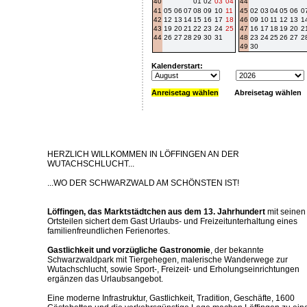
40
01
02
03
04
44
41
05
06
07
08
09
10
11
45
02
03
04
05
06
0
42
12
13
14
15
16
17
18
46
09
10
11
12
13
1
43
19
20
21
22
23
24
25
47
16
17
18
19
20
2
44
26
27
28
29
30
31
48
23
24
25
26
27
2
49
30
Kalenderstart:
Anreisetag wählen
Abreisetag wählen
HERZLICH WILLKOMMEN IN LÖFFINGEN AN DER
WUTACHSCHLUCHT...
...WO DER SCHWARZWALD AM SCHÖNSTEN IST!
Löffingen, das Marktstädtchen aus dem 13. Jahrhundert
mit seinen
Ortsteilen sichert dem Gast Urlaubs- und Freizeitunterhaltung eines
familienfreundlichen Ferienortes.
Gastlichkeit und vorzügliche Gastronomie
, der bekannte
Schwarzwaldpark mit Tiergehegen, malerische Wanderwege zur
Wutachschlucht, sowie Sport-, Freizeit- und Erholungseinrichtungen
ergänzen das Urlaubsangebot.
Eine moderne Infrastruktur, Gastlichkeit, Tradition, Geschäfte, 1600