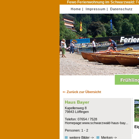
Fewo Ferienwohnung im Schwarzwald:
Fe
Home |
Impressum |
Datenschutz
<- Zurück zur Übersicht
Haus Bayer
Kapellenweg 8
79843 Löffingen
Telefon: 07654 / 7528
Homepage:www.schwarzwald-haus-bay...
Ei
Personen: 1 - 2
weitere Bilder ->
Merken ->