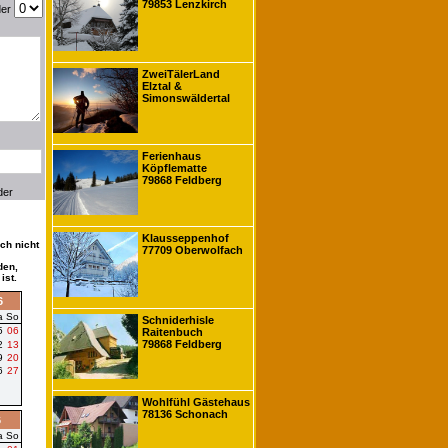
79853 Lenzkirch
der
ZweiTälerLand
Elztal &
Simonswäldertal
Ferienhaus
Köpflematte
79868 Feldberg
der
Klausseppenhof
ch nicht
77709 Oberwolfach
den,
ist.
6
a
So
Schniderhisle
5
06
Raitenbuch
79868 Feldberg
2
13
9
20
6
27
Wohlfühl Gästehaus
78136 Schonach
6
a
So