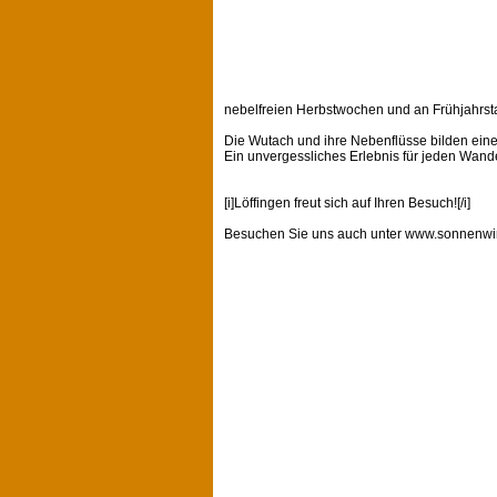
nebelfreien Herbstwochen und an Frühjahrsta
Die Wutach und ihre Nebenflüsse bilden ein
Ein unvergessliches Erlebnis für jeden Wande
[i]Löffingen freut sich auf Ihren Besuch![/i]
Besuchen Sie uns auch unter
www.sonnenwin