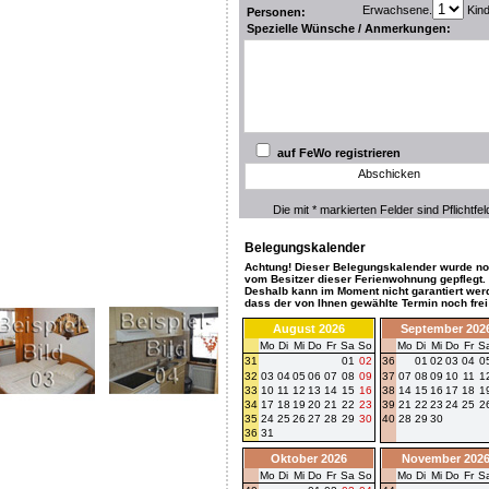
Erwachsene.
Kin
Personen:
Spezielle Wünsche / Anmerkungen:
auf FeWo registrieren
Abschicken
Die mit * markierten Felder sind Pflichtfel
Belegungskalender
Achtung! Dieser Belegungskalender wurde no
vom Besitzer dieser Ferienwohnung gepflegt.
Deshalb kann im Moment nicht garantiert wer
dass der von Ihnen gewählte Termin noch frei 
August 2026
September 202
Mo
Di
Mi
Do
Fr
Sa
So
Mo
Di
Mi
Do
Fr
S
31
01
02
36
01
02
03
04
0
32
03
04
05
06
07
08
09
37
07
08
09
10
11
1
33
10
11
12
13
14
15
16
38
14
15
16
17
18
1
34
17
18
19
20
21
22
23
39
21
22
23
24
25
2
35
24
25
26
27
28
29
30
40
28
29
30
36
31
Oktober 2026
November 202
Mo
Di
Mi
Do
Fr
Sa
So
Mo
Di
Mi
Do
Fr
S