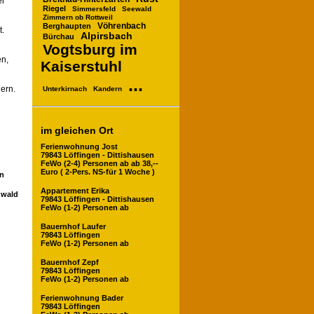
er
Riegel
Simmersfeld
Seewald
Zimmern ob Rottweil
Vöhrenbach
Berghaupten
t.
Alpirsbach
Bürchau
Vogtsburg im
en,
Kaiserstuhl
...
ern.
Unterkirnach
Kandern
im gleichen Ort
Ferienwohnung Jost
79843 Löffingen - Dittishausen
FeWo (2-4) Personen ab ab 38,--
Euro ( 2-Pers. NS-für 1 Woche )
en
Appartement Erika
zwald
79843 Löffingen - Dittishausen
FeWo (1-2) Personen ab
Bauernhof Laufer
79843 Löffingen
FeWo (1-2) Personen ab
Bauernhof Zepf
79843 Löffingen
FeWo (1-2) Personen ab
Ferienwohnung Bader
79843 Löffingen