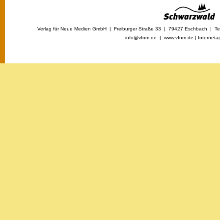
Verlag für Neue Medien GmbH | Freiburger Straße 33 | 79427 Eschbach | Tel
info@vfnm.de |
www.vfnm.de
|
Interneta