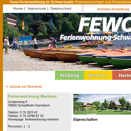
Fewo Ferienwohnung im Schwarzwald:
Ferienwohnungen und Ferienhäuser
Home |
Impressum |
Datenschutz
Anbieter Anmeldung
<- Zurück zur Übersicht
Ferienwohnung Mertens
Grubenweg 8
79650 Schopfheim-Gersbach
Telefon: 0 76 20/3 42
Telefax: 0 76 20/98 87 32
Eigenschaften
Homepage: ferienwohnung-mertens
Personen: 1 - 2