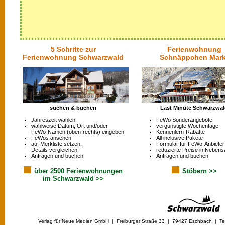
5 Schritte zur
Ferienwohnung
Ferienwohnung Schwarzwald
Schnäppchen Mark
suchen & buchen
Last Minute Schwarzwa
Jahreszeit wählen
FeWo Sonderangebote
wahlweise Datum, Ort und/oder
vergünstigte Wochentage
FeWo-Namen (oben-rechts) eingeben
Kennenlern-Rabatte
FeWos ansehen
All inclusive Pakete
auf Merkliste setzen,
Formular für FeWo-Anbieter
Details vergleichen
reduzierte Preise in Nebens
Anfragen und buchen
Anfragen und buchen
über 2500 Ferienwohnungen
Stöbern >>
im Schwarzwald >>
Verlag für Neue Medien GmbH | Freiburger Straße 33 | 79427 Eschbach | Tel