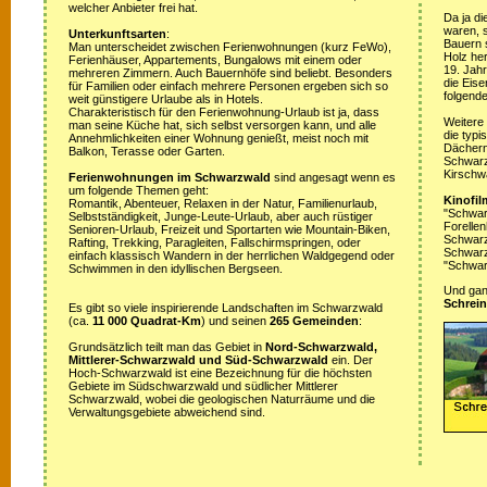
welcher Anbieter frei hat.
Da ja di
waren, s
Unterkunftsarten
:
Bauern 
Man unterscheidet zwischen Ferienwohnungen (kurz FeWo),
Holz her
Ferienhäuser, Appartements, Bungalows mit einem oder
19. Jah
mehreren Zimmern. Auch Bauernhöfe sind beliebt. Besonders
die Eis
für Familien oder einfach mehrere Personen ergeben sich so
folgende
weit günstigere Urlaube als in Hotels.
Charakteristisch für den Ferienwohnung-Urlaub ist ja, dass
Weitere
man seine Küche hat, sich selbst versorgen kann, und alle
die typ
Annehmlichkeiten einer Wohnung genießt, meist noch mit
Dächern
Balkon, Terasse oder Garten.
Schwarz
Kirschw
Ferienwohnungen im Schwarzwald
sind angesagt wenn es
um folgende Themen geht:
Kinofil
Romantik, Abenteuer, Relaxen in der Natur, Familienurlaub,
"Schwar
Selbstständigkeit, Junge-Leute-Urlaub, aber auch rüstiger
Forellen
Senioren-Urlaub, Freizeit und Sportarten wie Mountain-Biken,
Schwarzw
Rafting, Trekking, Paragleiten, Fallschirmspringen, oder
Schwarz
einfach klassisch Wandern in der herrlichen Waldgegend oder
"Schwar
Schwimmen in den idyllischen Bergseen.
Und ganz
Schrein
Es gibt so viele inspirierende Landschaften im Schwarzwald
(ca.
11 000 Quadrat-Km
) und seinen
265 Gemeinden
:
Grundsätzlich teilt man das Gebiet in
Nord-Schwarzwald,
Mittlerer-Schwarzwald und Süd-Schwarzwald
ein. Der
Hoch-Schwarzwald ist eine Bezeichnung für die höchsten
Gebiete im Südschwarzwald und südlicher Mittlerer
Schwarzwald, wobei die geologischen Naturräume und die
Verwaltungsgebiete abweichend sind.