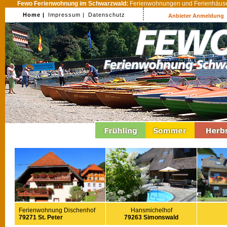
Fewo Ferienwohnung im Schwarzwald:
Ferienwohnungen und Ferienhäuser
Home |
Impressum |
Datenschutz
Anbieter Anmeldung
Ferienwohnung Dischenhof
Hansmichelhof
79271 St. Peter
79263 Simonswald