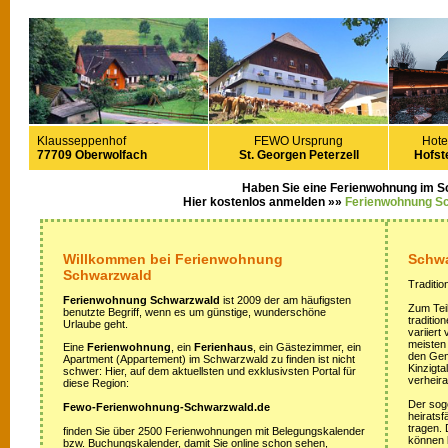
Klausseppenhof
FEWO Ursprung
Hote
77709 Oberwolfach
St. Georgen Peterzell
Hofste
Haben Sie eine Ferienwohnung im 
Hier kostenlos anmelden »»
Ferienwohnung S
Willkommen bei Ferienwohnung
Schwa
Schwarzwald
Traditio
Ferienwohnung Schwarzwald
ist 2009 der am häufigsten
Zum Teil
benutzte Begriff, wenn es um günstige, wunderschöne
traditi
Urlaube geht.
variiert
meisten
Eine
Ferienwohnung
, ein
Ferienhaus
, ein Gästezimmer, ein
den Gem
Apartment (Appartement) im Schwarzwald zu finden ist nicht
Kinzigta
schwer: Hier, auf dem aktuellsten und exklusivsten Portal für
verheira
diese Region:
Der sog
Fewo-Ferienwohnung-Schwarzwald.de
heirats
tragen.
finden Sie über 2500 Ferienwohnungen mit Belegungskalender
können 
bzw. Buchungskalender, damit Sie online schon sehen,