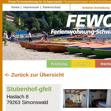
Fewo Ferienwohnung im Schwarzwald:
Ferienwohnungen und Ferienhäuser
Home |
Impressum |
Datenschutz
Anbieter Anmeldung
<- Zurück zur Übersicht
Stubenhof-gfell
Haslach 8
79263 Simonswald