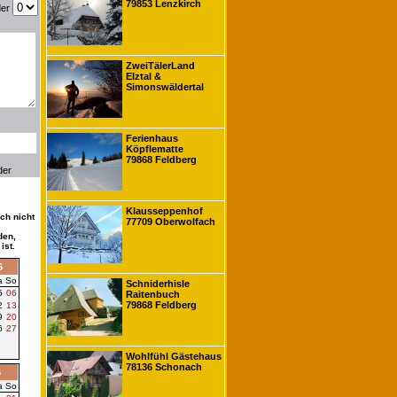
79853 Lenzkirch
der
ZweiTälerLand
Elztal &
Simonswäldertal
Ferienhaus
Köpflematte
79868 Feldberg
der
Klausseppenhof
ch nicht
77709 Oberwolfach
den,
ist.
6
a
So
Schniderhisle
5
06
Raitenbuch
79868 Feldberg
2
13
9
20
6
27
Wohlfühl Gästehaus
78136 Schonach
6
a
So