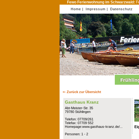
Fewo Ferienwohnung im Schwarzwald:
Fe
Home |
Impressum |
Datenschutz
<- Zurück zur Übersicht
Gasthaus Kranz
Abt-Meister-Str. 35
79780 Stühlingen
Telefon: 07709/261
Telefax: 07709 552
Ei
Homepage:www.gasthaus-kranz.de/...
Personen: 1 - 2