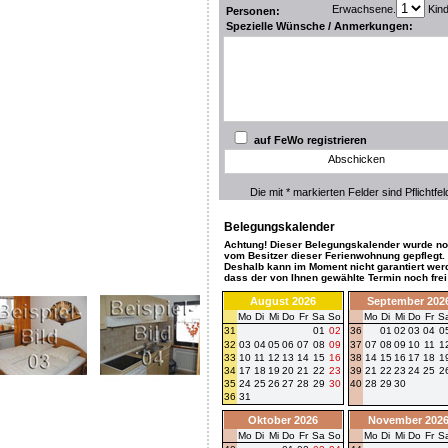
Erwachsene.
Kin
Personen:
Spezielle Wünsche / Anmerkungen:
auf FeWo registrieren
Abschicken
Die mit * markierten Felder sind Pflichtfel
Belegungskalender
Achtung! Dieser Belegungskalender wurde no
vom Besitzer dieser Ferienwohnung gepflegt.
Deshalb kann im Moment nicht garantiert wer
dass der von Ihnen gewählte Termin noch frei 
August 2026
September 202
Mo
Di
Mi
Do
Fr
Sa
So
Mo
Di
Mi
Do
Fr
S
31
01
02
36
01
02
03
04
0
32
03
04
05
06
07
08
09
37
07
08
09
10
11
1
33
10
11
12
13
14
15
16
38
14
15
16
17
18
1
34
17
18
19
20
21
22
23
39
21
22
23
24
25
2
35
24
25
26
27
28
29
30
40
28
29
30
36
31
Oktober 2026
November 202
Mo
Di
Mi
Do
Fr
Sa
So
Mo
Di
Mi
Do
Fr
S