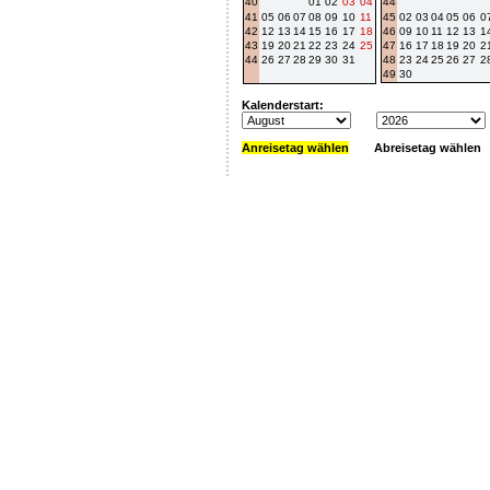
40
01
02
03
04
44
41
05
06
07
08
09
10
11
45
02
03
04
05
06
0
42
12
13
14
15
16
17
18
46
09
10
11
12
13
1
43
19
20
21
22
23
24
25
47
16
17
18
19
20
2
44
26
27
28
29
30
31
48
23
24
25
26
27
2
49
30
Kalenderstart:
Anreisetag wählen
Abreisetag wählen