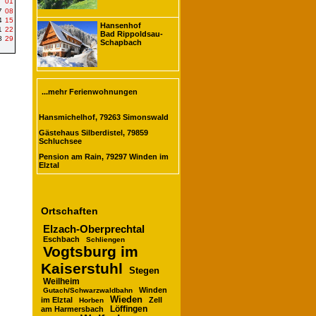
01
7
08
4
15
Hansenhof
1
22
Bad Rippoldsau-
8
29
Schapbach
...mehr Ferienwohnungen
Hansmichelhof, 79263 Simonswald
Gästehaus Silberdistel, 79859
Schluchsee
Pension am Rain, 79297 Winden im
Elztal
Ortschaften
Elzach-Oberprechtal
Eschbach
Schliengen
Vogtsburg im
Kaiserstuhl
Stegen
Weilheim
Winden
Gutach/Schwarzwaldbahn
Wieden
im Elztal
Zell
Horben
am Harmersbach
Löffingen