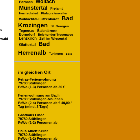
Wolfach
Forbach
Münstertal
Freiamt
Herrischried
Pfalzgrafenweiler
Bad
Waldachtal-Lützenhardt
Krozingen
St. Georgen
en
Tegernau
Baiersbronn
Bonndorf
Belchendorf Neuenweg
Lenzkirch
Zell im Wiesental
zwald
Bad
Glottertal
...
Herrenalb
Tuningen
im gleichen Ort
Petras-Ferienwohnung
79780 Stühlingen
FeWo (1-3) Personen ab 36 €
Ferienwohnung am Bach
79780 Stühlingen-Mauchen
FeWo (2-4) Personen ab € 40,00 /
Tag (mind. 3 Tage)
Gasthaus Linde
79780 Stühlingen
FeWo (1-2) Personen ab
Haus Albert Keller
79780 Stühlingen
FeWo (1-2) Personen ab