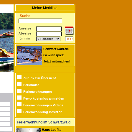
Meine Merkliste
Suche
Anreise:
Abreise:
für min.
Schwarzwald.de
Gewinnspiel:
Jetzt mitmachen!
Zurück zur Übersicht
Ferienorte
Ferienwohnungen
Fewo kostenlos anmelden
Ferienwohnungen Videos
Ferienwohnung Besitzer
Ferienwohnung im Schwarzwald
Haus Leufke