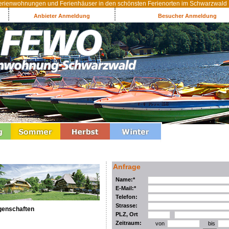
rienwohnungen und Ferienhäuser in den schönsten Ferienorten im Schwarzwald
Anbieter Anmeldung
Besucher Anmeldung
Anfrage
Name:*
E-Mail:*
Telefon:
Strasse:
genschaften
PLZ, Ort
Zeitraum:
von
bis