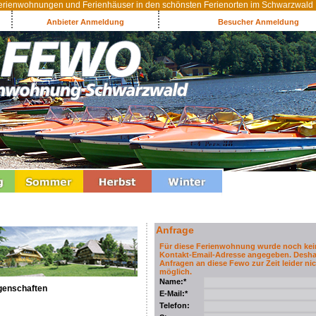
rienwohnungen und Ferienhäuser in den schönsten Ferienorten im Schwarzwald
Anbieter Anmeldung
Besucher Anmeldung
Anfrage
Für diese Ferienwohnung wurde noch kei
Kontakt-Email-Adresse angegeben. Desha
Anfragen an diese Fewo zur Zeit leider nic
möglich.
Name:*
genschaften
E-Mail:*
Telefon: