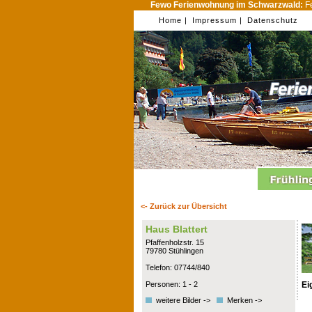
Fewo Ferienwohnung im Schwarzwald:
Fe
Home |
Impressum |
Datenschutz
<- Zurück zur Übersicht
Haus Blattert
Pfaffenholzstr. 15
79780 Stühlingen
Telefon: 07744/840
Ei
Personen: 1 - 2
weitere Bilder ->
Merken ->