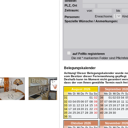
Strasse:
PLZ, Ort
Zeitraum:
von
bis
Erwachsene.
Kin
Personen:
Spezielle Wünsche / Anmerkungen:
auf FeWo registrieren
Die mit * markierten Felder sind Pflichtfel
Belegungskalender
Achtung! Dieser Belegungskalender wurde no
vom Besitzer dieser Ferienwohnung gepflegt.
Deshalb kann im Moment nicht garantiert wer
dass der von Ihnen gewählte Termin noch frei 
August 2026
September 202
Mo
Di
Mi
Do
Fr
Sa
So
Mo
Di
Mi
Do
Fr
S
31
01
02
36
01
02
03
04
0
32
03
04
05
06
07
08
09
37
07
08
09
10
11
1
33
10
11
12
13
14
15
16
38
14
15
16
17
18
1
34
17
18
19
20
21
22
23
39
21
22
23
24
25
2
35
24
25
26
27
28
29
30
40
28
29
30
36
31
Oktober 2026
November 202
Mo
Di
Mi
Do
Fr
Sa
So
Mo
Di
Mi
Do
Fr
S