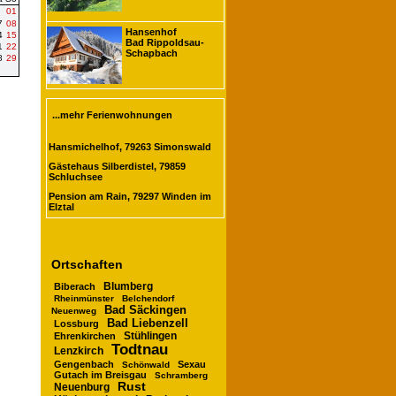
01
7
08
Hansenhof
4
15
Bad Rippoldsau-
1
22
Schapbach
8
29
...mehr Ferienwohnungen
Hansmichelhof, 79263 Simonswald
Gästehaus Silberdistel, 79859
Schluchsee
Pension am Rain, 79297 Winden im
Elztal
Ortschaften
Blumberg
Biberach
Rheinmünster
Belchendorf
Bad Säckingen
Neuenweg
Bad Liebenzell
Lossburg
Stühlingen
Ehrenkirchen
Todtnau
Lenzkirch
Gengenbach
Sexau
Schönwald
Gutach im Breisgau
Schramberg
Rust
Neuenburg