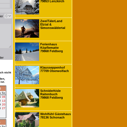
79853 Lenzkirch
der
ZweiTälerLand
Elztal &
Simonswäldertal
Ferienhaus
Köpflematte
79868 Feldberg
der
Klausseppenhof
77709 Oberwolfach
ch nicht
den,
ist.
6
Schniderhisle
a
So
Raitenbuch
5
06
79868 Feldberg
2
13
9
20
6
27
Wohlfühl Gästehaus
78136 Schonach
6
a
So