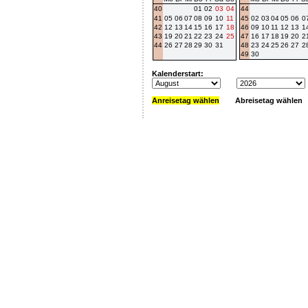
40
01
02
03
04
44
41
05
06
07
08
09
10
11
45
02
03
04
05
06
0
42
12
13
14
15
16
17
18
46
09
10
11
12
13
1
43
19
20
21
22
23
24
25
47
16
17
18
19
20
2
44
26
27
28
29
30
31
48
23
24
25
26
27
2
49
30
Kalenderstart:
Anreisetag wählen
Abreisetag wählen