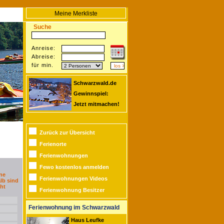
Meine Merkliste
Suche
Anreise:
Abreise:
für min.
Schwarzwald.de
Gewinnspiel:
Jetzt mitmachen!
Zurück zur Übersicht
Ferienorte
Ferienwohnungen
Fewo kostenlos anmelden
ne
Ferienwohnungen Videos
lb sind
ht
Ferienwohnung Besitzer
Ferienwohnung im Schwarzwald
Haus Leufke