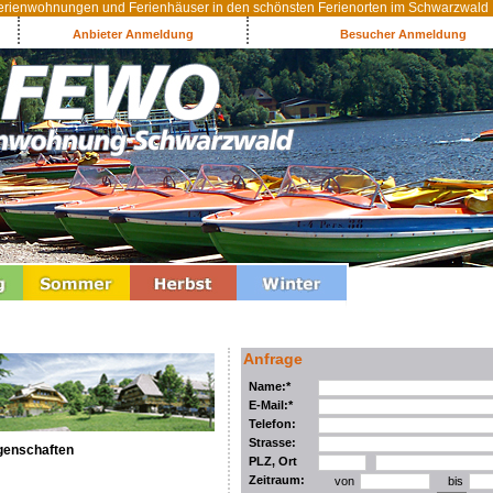
rienwohnungen und Ferienhäuser in den schönsten Ferienorten im Schwarzwald
Anbieter Anmeldung
Besucher Anmeldung
Anfrage
Name:*
E-Mail:*
Telefon:
Strasse:
genschaften
PLZ, Ort
Zeitraum:
von
bis