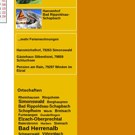
01
7
08
4
15
Hansenhof
1
22
Bad Rippoldsau-
8
29
Schapbach
...mehr Ferienwohnungen
Hansmichelhof, 79263 Simonswald
Gästehaus Silberdistel, 79859
Schluchsee
Pension am Rain, 79297 Winden im
Elztal
Ortschaften
Rheinhausen
Ringsheim
Simonswald
Berghaupten
Bad Rippoldsau-Schapbach
Schopfheim
Breisach
Wörth
Furtwangen
Gundelfingen
Elzach-Oberprechtal
Baiersbronn
Steinach
Horben
Bad Herrenalb
Vöhrenbach
Schwarzwald