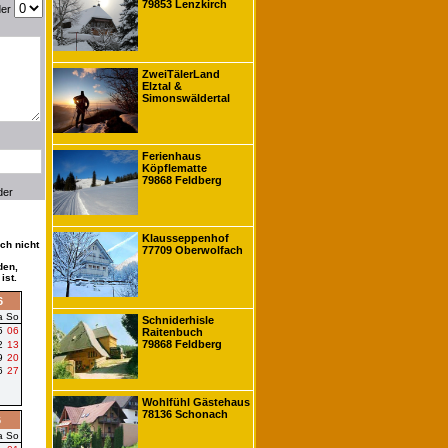
79853 Lenzkirch
der
ZweiTälerLand
Elztal &
Simonswäldertal
Ferienhaus
Köpflematte
79868 Feldberg
der
Klausseppenhof
ch nicht
77709 Oberwolfach
den,
ist.
6
a
So
Schniderhisle
5
06
Raitenbuch
79868 Feldberg
2
13
9
20
6
27
Wohlfühl Gästehaus
78136 Schonach
6
a
So