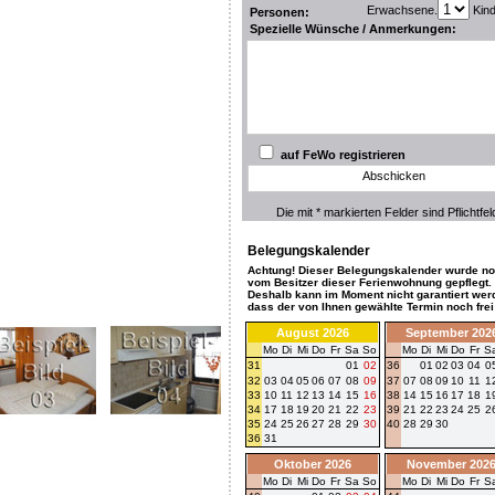
Erwachsene.
Kin
Personen:
Spezielle Wünsche / Anmerkungen:
auf FeWo registrieren
Abschicken
Die mit * markierten Felder sind Pflichtfel
Belegungskalender
Achtung! Dieser Belegungskalender wurde no
vom Besitzer dieser Ferienwohnung gepflegt.
Deshalb kann im Moment nicht garantiert wer
dass der von Ihnen gewählte Termin noch frei 
August 2026
September 202
Mo
Di
Mi
Do
Fr
Sa
So
Mo
Di
Mi
Do
Fr
S
31
01
02
36
01
02
03
04
0
32
03
04
05
06
07
08
09
37
07
08
09
10
11
1
33
10
11
12
13
14
15
16
38
14
15
16
17
18
1
34
17
18
19
20
21
22
23
39
21
22
23
24
25
2
35
24
25
26
27
28
29
30
40
28
29
30
36
31
Oktober 2026
November 202
Mo
Di
Mi
Do
Fr
Sa
So
Mo
Di
Mi
Do
Fr
S