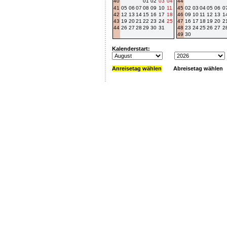
40
01
02
03
04
44
41
05
06
07
08
09
10
11
45
02
03
04
05
06
0
42
12
13
14
15
16
17
18
46
09
10
11
12
13
1
43
19
20
21
22
23
24
25
47
16
17
18
19
20
2
44
26
27
28
29
30
31
48
23
24
25
26
27
2
49
30
Kalenderstart:
Anreisetag wählen
Abreisetag wählen