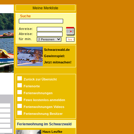
Meine Merkliste
Suche
Anreise:
Abreise:
für min.
Schwarzwald.de
Gewinnspiel:
Jetzt mitmachen!
Zurück zur Übersicht
Ferienorte
Ferienwohnungen
Fewo kostenlos anmelden
Ferienwohnungen Videos
Ferienwohnung Besitzer
Ferienwohnung im Schwarzwald
Haus Leufke