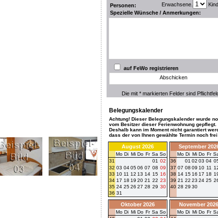
Erwachsene.
Kin
Personen:
Spezielle Wünsche / Anmerkungen:
auf FeWo registrieren
Abschicken
Die mit * markierten Felder sind Pflichtfel
Belegungskalender
Achtung! Dieser Belegungskalender wurde no
vom Besitzer dieser Ferienwohnung gepflegt.
Deshalb kann im Moment nicht garantiert wer
dass der von Ihnen gewählte Termin noch frei 
August 2026
September 202
Mo
Di
Mi
Do
Fr
Sa
So
Mo
Di
Mi
Do
Fr
S
31
01
02
36
01
02
03
04
0
32
03
04
05
06
07
08
09
37
07
08
09
10
11
1
33
10
11
12
13
14
15
16
38
14
15
16
17
18
1
34
17
18
19
20
21
22
23
39
21
22
23
24
25
2
35
24
25
26
27
28
29
30
40
28
29
30
36
31
Oktober 2026
November 202
Mo
Di
Mi
Do
Fr
Sa
So
Mo
Di
Mi
Do
Fr
S