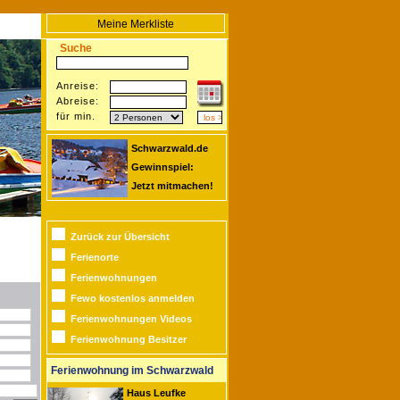
Meine Merkliste
Suche
Anreise:
Abreise:
für min.
Schwarzwald.de
Gewinnspiel:
Jetzt mitmachen!
Zurück zur Übersicht
Ferienorte
Ferienwohnungen
Fewo kostenlos anmelden
Ferienwohnungen Videos
Ferienwohnung Besitzer
Ferienwohnung im Schwarzwald
Haus Leufke