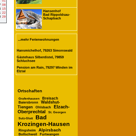
01
7
08
4
15
Hansenhof
1
22
Bad Rippoldsau-
8
29
Schapbach
...mehr Ferienwohnungen
Hansmichelhof, 79263 Simonswald
Gästehaus Silberdistel, 79859
Schluchsee
Pension am Rain, 79297 Winden im
Elztal
Ortschaften
Breisach
Grafenhausen
Waldshut-
Baiersbronn
Elzach-
Tiengen
Ohlsbach
Oberprechtal
St. Georgen
Bad
Sulz-Glatt
Krozingen-Hausen
Alpirsbach
Ringsheim
Bollschweil
Furtwangen