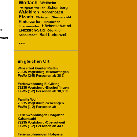
Wolfach
Weilheim
Schömberg
Pfalzgrafenweiler
Waldkirch
Vöhrenbach
Elzach
Ebringen
Simmersfeld
Hinterzarten
Neubulach
Höchenschwand
Friedenweiler
en
Lenzkirch-Saig
Oberkirch
Bad Liebenzell
Schallstadt
zwald
...
im gleichen Ort
Winzerhof Günter Rieflin
79235 Vogtsburg-Bischoffingen
FeWo (2-5) Personen ab 38 €
Ferienwohnung E. Göring
79235 Vogtsburg-Bischoffingen
FeWo (1-2) Personen ab 38,00 €
Familie Wolf
79235 Vogtsburg-Schelingen
FeWo (1-2) Personen ab
Ferienwohnungen Hofgarten
Kaiserstuhl
79235 Vogtsburg-Oberrotweil
FeWo (1-2) Personen ab 44 €
Ferienwohnungen Hofgarten