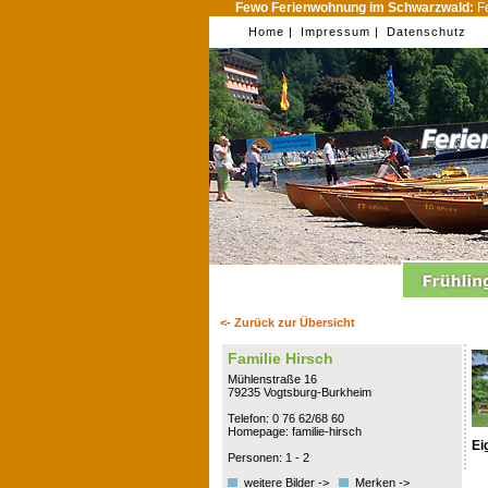
Fewo Ferienwohnung im Schwarzwald:
Fe
Home |
Impressum |
Datenschutz
<- Zurück zur Übersicht
Familie Hirsch
Mühlenstraße 16
79235 Vogtsburg-Burkheim
Telefon: 0 76 62/68 60
Homepage: familie-hirsch
Ei
Personen: 1 - 2
weitere Bilder ->
Merken ->