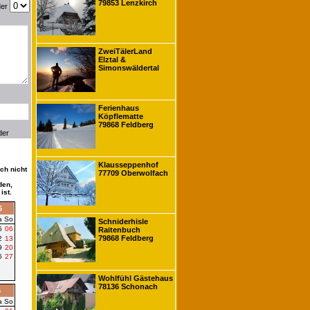
79853 Lenzkirch
der
ZweiTälerLand
Elztal &
Simonswäldertal
Ferienhaus
Köpflematte
79868 Feldberg
der
Klausseppenhof
ch nicht
77709 Oberwolfach
den,
ist.
6
a
So
Schniderhisle
5
06
Raitenbuch
79868 Feldberg
2
13
9
20
6
27
Wohlfühl Gästehaus
78136 Schonach
6
a
So