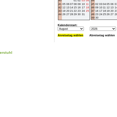
40
01
02
03
04
44
41
05
06
07
08
09
10
11
45
02
03
04
05
06
0
42
12
13
14
15
16
17
18
46
09
10
11
12
13
1
43
19
20
21
22
23
24
25
47
16
17
18
19
20
2
44
26
27
28
29
30
31
48
23
24
25
26
27
2
49
30
Kalenderstart:
Anreisetag wählen
Abreisetag wählen
erstuhl