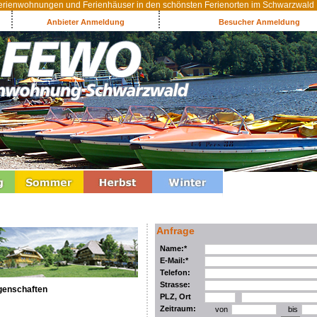
rienwohnungen und Ferienhäuser in den schönsten Ferienorten im Schwarzwald
Anbieter Anmeldung
Besucher Anmeldung
Anfrage
Name:*
E-Mail:*
Telefon:
Strasse:
genschaften
PLZ, Ort
Zeitraum:
von
bis