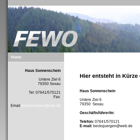
Home
Haus Sonnenschein
Hier entsteht in Kürze
Untere Ziel 6
79350 Sexau
Haus Sonnenschein
Tel: 07641/570121
Fax:
Untere Ziel 6
79350 Sexau
Email
becksjuergen@web.de
Geschäftsführer/in:
Telefon:
07641/570121
E-mail:
becksjuergen@web.de