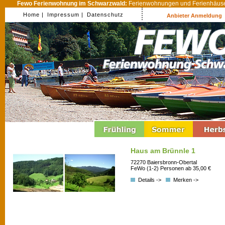
Fewo Ferienwohnung im Schwarzwald:
Ferienwohnungen und Ferienhäuser
Home |
Impressum |
Datenschutz
Anbieter Anmeldung
Haus am Brünnle 1
72270 Baiersbronn-Obertal
FeWo (1-2) Personen ab 35,00 €
Details ->
Merken ->