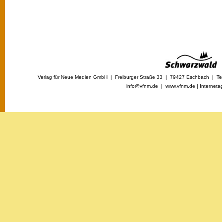
Verlag für Neue Medien GmbH | Freiburger Straße 33 | 79427 Eschbach | Tel
info@vfnm.de |
www.vfnm.de
|
Interneta