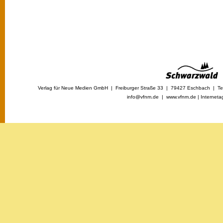
Verlag für Neue Medien GmbH | Freiburger Straße 33 | 79427 Eschbach | Tel
info@vfnm.de |
www.vfnm.de
|
Interneta