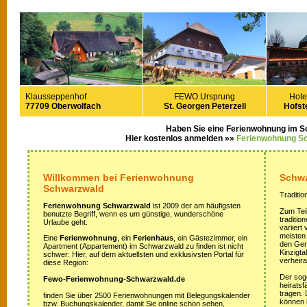
Klausseppenhof
FEWO Ursprung
Hote
77709 Oberwolfach
St. Georgen Peterzell
Hofste
Haben Sie eine Ferienwohnung im 
Hier kostenlos anmelden »»
Ferienwohnung S
Willkommen bei Ferienwohnung
Schwa
Schwarzwald
Traditio
Ferienwohnung Schwarzwald
ist 2009 der am häufigsten
Zum Teil
benutzte Begriff, wenn es um günstige, wunderschöne
traditi
Urlaube geht.
variiert
meisten
Eine
Ferienwohnung
, ein
Ferienhaus
, ein Gästezimmer, ein
den Gem
Apartment (Appartement) im Schwarzwald zu finden ist nicht
Kinzigta
schwer: Hier, auf dem aktuellsten und exklusivsten Portal für
verheira
diese Region:
Der sog
Fewo-Ferienwohnung-Schwarzwald.de
heirats
tragen.
finden Sie über 2500 Ferienwohnungen mit Belegungskalender
können 
bzw. Buchungskalender, damit Sie online schon sehen,