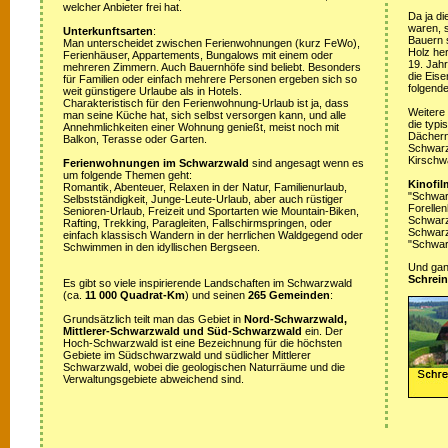
welcher Anbieter frei hat.
Da ja di
waren, s
Unterkunftsarten
:
Bauern 
Man unterscheidet zwischen Ferienwohnungen (kurz FeWo),
Holz her
Ferienhäuser, Appartements, Bungalows mit einem oder
19. Jah
mehreren Zimmern. Auch Bauernhöfe sind beliebt. Besonders
die Eis
für Familien oder einfach mehrere Personen ergeben sich so
folgende
weit günstigere Urlaube als in Hotels.
Charakteristisch für den Ferienwohnung-Urlaub ist ja, dass
Weitere
man seine Küche hat, sich selbst versorgen kann, und alle
die typ
Annehmlichkeiten einer Wohnung genießt, meist noch mit
Dächern
Balkon, Terasse oder Garten.
Schwarz
Kirschw
Ferienwohnungen im Schwarzwald
sind angesagt wenn es
um folgende Themen geht:
Kinofil
Romantik, Abenteuer, Relaxen in der Natur, Familienurlaub,
"Schwar
Selbstständigkeit, Junge-Leute-Urlaub, aber auch rüstiger
Forellen
Senioren-Urlaub, Freizeit und Sportarten wie Mountain-Biken,
Schwarzw
Rafting, Trekking, Paragleiten, Fallschirmspringen, oder
Schwarz
einfach klassisch Wandern in der herrlichen Waldgegend oder
"Schwar
Schwimmen in den idyllischen Bergseen.
Und ganz
Schrein
Es gibt so viele inspirierende Landschaften im Schwarzwald
(ca.
11 000 Quadrat-Km
) und seinen
265 Gemeinden
:
Grundsätzlich teilt man das Gebiet in
Nord-Schwarzwald,
Mittlerer-Schwarzwald und Süd-Schwarzwald
ein. Der
Hoch-Schwarzwald ist eine Bezeichnung für die höchsten
Gebiete im Südschwarzwald und südlicher Mittlerer
Schwarzwald, wobei die geologischen Naturräume und die
Verwaltungsgebiete abweichend sind.