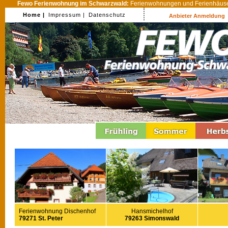
Fewo Ferienwohnung im Schwarzwald:
Ferienwohnungen und Ferienhäuser
Home |
Impressum |
Datenschutz
Anbieter Anmeldung
Ferienwohnung Dischenhof
Hansmichelhof
79271 St. Peter
79263 Simonswald