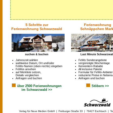
5 Schritte zur
Ferienwohnung
Ferienwohnung Schwarzwald
Schnäppchen Mark
suchen & buchen
Last Minute Schwarzwa
Jahreszeit wählen
FeWo Sonderangebote
wahlweise Datum, Ort und/oder
vergünstigte Wochentage
FeWo-Namen (oben-rechts) eingeben
Kennenlern-Rabatte
FeWos ansehen
All inclusive Pakete
auf Merkliste setzen,
Formular für FeWo-Anbieter
Details vergleichen
reduzierte Preise in Nebens
Anfragen und buchen
Anfragen und buchen
über 2500 Ferienwohnungen
Stöbern >>
im Schwarzwald >>
Verlag für Neue Medien GmbH | Freiburger Straße 33 | 79427 Eschbach | Tel