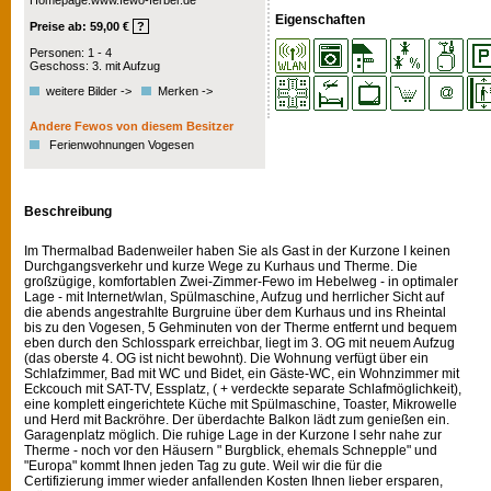
Homepage:www.fewo-ferber.de
Eigenschaften
Preise ab: 59,00 €
?
Personen: 1 - 4
Geschoss: 3. mit Aufzug
weitere Bilder ->
Merken ->
Andere Fewos von diesem Besitzer
Ferienwohnungen Vogesen
Beschreibung
Im Thermalbad Badenweiler haben Sie als Gast in der Kurzone I keinen
Durchgangsverkehr und kurze Wege zu Kurhaus und Therme. Die
großzügige, komfortablen Zwei-Zimmer-Fewo im Hebelweg - in optimaler
Lage - mit Internet/wlan, Spülmaschine, Aufzug und herrlicher Sicht auf
die abends angestrahlte Burgruine über dem Kurhaus und ins Rheintal
bis zu den Vogesen, 5 Gehminuten von der Therme entfernt und bequem
eben durch den Schlosspark erreichbar, liegt im 3. OG mit neuem Aufzug
(das oberste 4. OG ist nicht bewohnt). Die Wohnung verfügt über ein
Schlafzimmer, Bad mit WC und Bidet, ein Gäste-WC, ein Wohnzimmer mit
Eckcouch mit SAT-TV, Essplatz, ( + verdeckte separate Schlafmöglichkeit),
eine komplett eingerichtete Küche mit Spülmaschine, Toaster, Mikrowelle
und Herd mit Backröhre. Der überdachte Balkon lädt zum genießen ein.
Garagenplatz möglich. Die ruhige Lage in der Kurzone I sehr nahe zur
Therme - noch vor den Häusern " Burgblick, ehemals Schnepple" und
"Europa" kommt Ihnen jeden Tag zu gute. Weil wir die für die
Certifizierung immer wieder anfallenden Kosten Ihnen lieber ersparen,