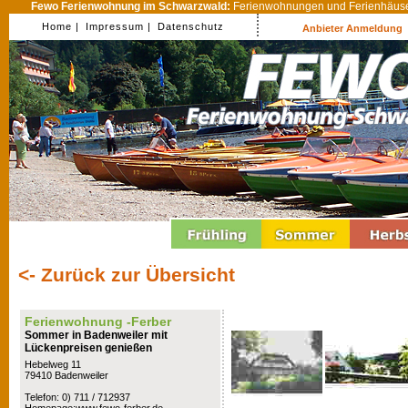
Fewo Ferienwohnung im Schwarzwald:
Ferienwohnungen und Ferienhäuser
Home |
Impressum |
Datenschutz
Anbieter Anmeldung
<- Zurück zur Übersicht
Ferienwohnung -Ferber
Sommer in Badenweiler mit
Lückenpreisen genießen
Hebelweg 11
79410 Badenweiler
Telefon: 0) 711 / 712937