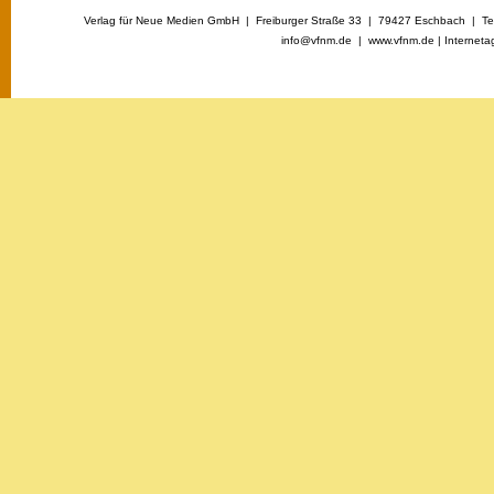
Verlag für Neue Medien GmbH | Freiburger Straße 33 | 79427 Eschbach | Tel
info@vfnm.de |
www.vfnm.de
|
Interneta