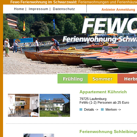
Fewo Ferienwohnung im Schwarzwald:
Ferienwohnungen und Ferienhäuser
Home |
Impressum |
Datenschutz
Anbieter Anmeldung
Appartement Kühnrich
79725 Laufenburg
FeWo (1-2) Personen ab 25 Euro
Details ->
Merken ->
Ferienwohnung Schleibing