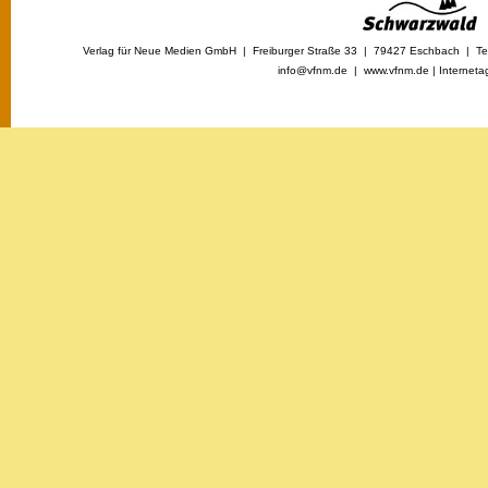
Verlag für Neue Medien GmbH | Freiburger Straße 33 | 79427 Eschbach | Tel
info@vfnm.de |
www.vfnm.de
|
Interneta