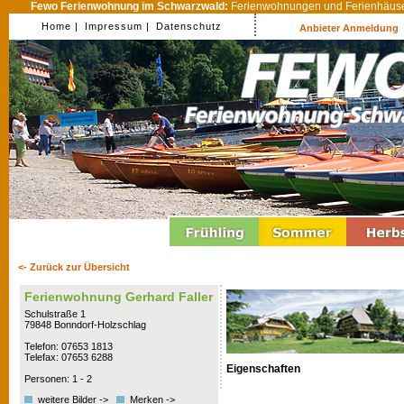
Fewo Ferienwohnung im Schwarzwald:
Ferienwohnungen und Ferienhäuser
Home |
Impressum |
Datenschutz
Anbieter Anmeldung
<- Zurück zur Übersicht
Ferienwohnung Gerhard Faller
Schulstraße 1
79848 Bonndorf-Holzschlag
Telefon: 07653 1813
Telefax: 07653 6288
Eigenschaften
Personen: 1 - 2
weitere Bilder ->
Merken ->