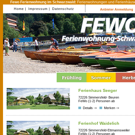
Fewo Ferienwohnung im Schwarzwald:
Ferienwohnungen und Ferienhäuser
Home |
Impressum |
Datenschutz
Anbieter Anmeldung
Ferienhaus Seeger
72226 Simmersfeld- Beuren
FeWo (1-2) Personen ab
Details ->
Merken ->
Ferienhof Waidelich
72226 Simmersfeld-Ettmannsweiler
FeWo (1-2) Personen ab