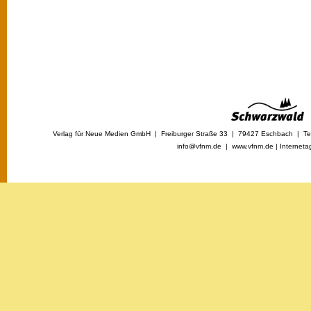
Verlag für Neue Medien GmbH | Freiburger Straße 33 | 79427 Eschbach | Tel
info@vfnm.de |
www.vfnm.de
|
Interneta