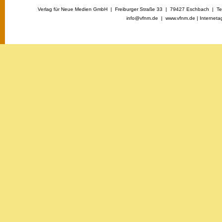
Verlag für Neue Medien GmbH | Freiburger Straße 33 | 79427 Eschbach | Tel
info@vfnm.de |
www.vfnm.de
|
Interneta