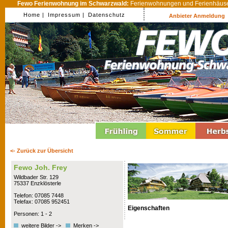
Fewo Ferienwohnung im Schwarzwald:
Ferienwohnungen und Ferienhäuser
Home |
Impressum |
Datenschutz
Anbieter Anmeldung
<- Zurück zur Übersicht
Fewo Joh. Frey
Wildbader Str. 129
75337 Enzklösterle
Telefon: 07085 7448
Telefax: 07085 952451
Eigenschaften
Personen: 1 - 2
weitere Bilder ->
Merken ->