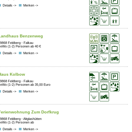
Details ->
Merken ->
Landhaus Benzenweg
9868 Feldberg - Falkau
eWo (1-2) Personen ab 40 €
Details ->
Merken ->
Haus Kolbow
9868 Feldberg - Falkau
eWo (1-2) Personen ab 35,00 Euro
Details ->
Merken ->
Ferienwohnung Zum Dorfkrug
9868 Feldberg - Altglashütten
eWo (1-2) Personen ab
Details ->
Merken ->