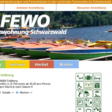
rienwohnungen und Ferienhäuser in den schönsten Ferienorten im Schwarzwald
Anbieter Anmeldung
Besucher Anmeldung
Feldberg
9868 Feldberg
eWo (1-3) Personen ab 35,00 pro Person
 pro Nacht je nach Saison €
Details ->
Merken ->