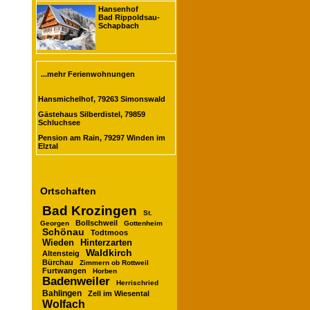
Hansenhof
Bad Rippoldsau-
Schapbach
...mehr Ferienwohnungen
Hansmichelhof, 79263 Simonswald
Gästehaus Silberdistel, 79859
Schluchsee
Pension am Rain, 79297 Winden im
Elztal
Ortschaften
Bad Krozingen
St.
Bollschweil
Georgen
Gottenheim
Schönau
Todtmoos
Wieden
Hinterzarten
Waldkirch
Altensteig
Bürchau
Zimmern ob Rottweil
Furtwangen
Horben
Badenweiler
Herrischried
Bahlingen
Zell im Wiesental
Wolfach