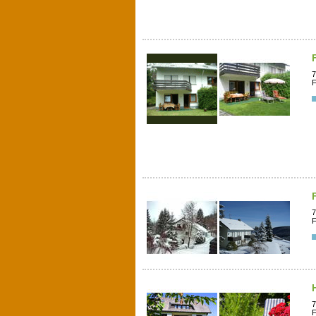
7
F
7
F
7
F