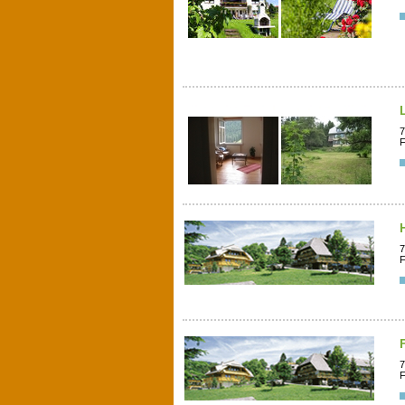
7
F
7
F
7
F