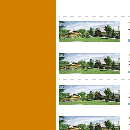
7
F
7
F
7
F
7
F