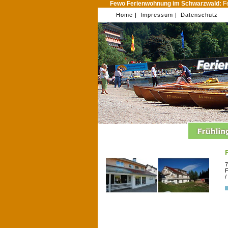
Fewo Ferienwohnung im Schwarzwald:
Fe
Home |
Impressum |
Datenschutz
7
F
/