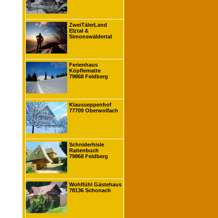
ZweiTälerLand
Elztal &
Simonswäldertal
Ferienhaus
Köpflematte
79868 Feldberg
Klausseppenhof
77709 Oberwolfach
Schniderhisle
Raitenbuch
79868 Feldberg
Wohlfühl Gästehaus
78136 Schonach