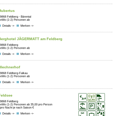
Hubertus
9868 Feldberg - Bärental
eWo (1-2) Personen ab
Details ->
Merken ->
Berghotel JÄGERMATT am Feldberg
9868 Feldberg
eWo (1-2) Personen ab
Details ->
Merken ->
Blechnerhof
9868 Feldberg-Falkau
eWo (1-2) Personen ab
Details ->
Merken ->
Feldsee
9868 Feldberg
eWo (1-2) Personen ab 35,00 pro Person
 pro Nacht je nach Saison €
Details ->
Merken ->