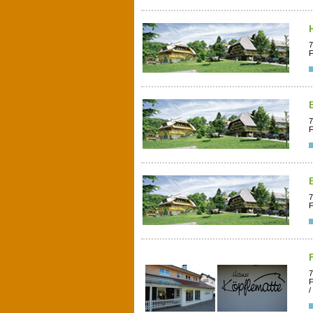
7
F
7
F
7
F
7
F
/