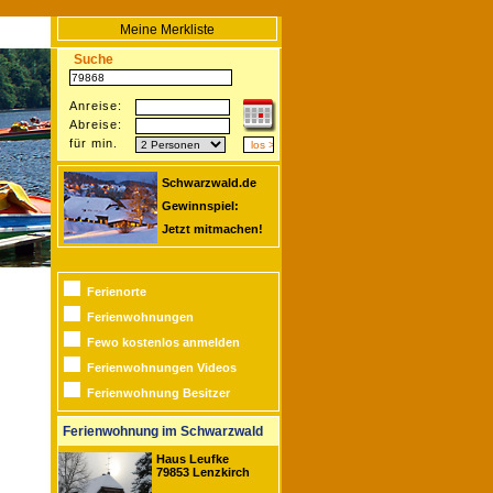
Meine Merkliste
Suche
Anreise:
Abreise:
für min.
Schwarzwald.de
Gewinnspiel:
Jetzt mitmachen!
Ferienorte
Ferienwohnungen
Fewo kostenlos anmelden
Ferienwohnungen Videos
Ferienwohnung Besitzer
Ferienwohnung im Schwarzwald
Haus Leufke
79853 Lenzkirch