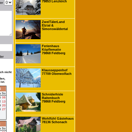
79853 Lenzkirch
der
ZweiTälerLand
Elztal &
Simonswäldertal
Ferienhaus
Köpflematte
79868 Feldberg
der
Klausseppenhof
ch nicht
77709 Oberwolfach
den,
ist.
6
a
So
Schniderhisle
5
06
Raitenbuch
79868 Feldberg
2
13
9
20
6
27
Wohlfühl Gästehaus
78136 Schonach
6
a
So