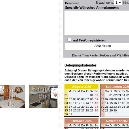
Erwachsene.
Kin
Personen:
Spezielle Wünsche / Anmerkungen:
auf FeWo registrieren
Abschicken
Die mit * markierten Felder sind Pflichtfel
Belegungskalender
Achtung! Dieser Belegungskalender wurde no
vom Besitzer dieser Ferienwohnung gepflegt.
Deshalb kann im Moment nicht garantiert wer
dass der von Ihnen gewählte Termin noch frei 
August 2026
September 202
Mo
Di
Mi
Do
Fr
Sa
So
Mo
Di
Mi
Do
Fr
S
31
01
02
36
01
02
03
04
0
32
03
04
05
06
07
08
09
37
07
08
09
10
11
1
33
10
11
12
13
14
15
16
38
14
15
16
17
18
1
34
17
18
19
20
21
22
23
39
21
22
23
24
25
2
35
24
25
26
27
28
29
30
40
28
29
30
36
31
Oktober 2026
November 202
Mo
Di
Mi
Do
Fr
Sa
So
Mo
Di
Mi
Do
Fr
S