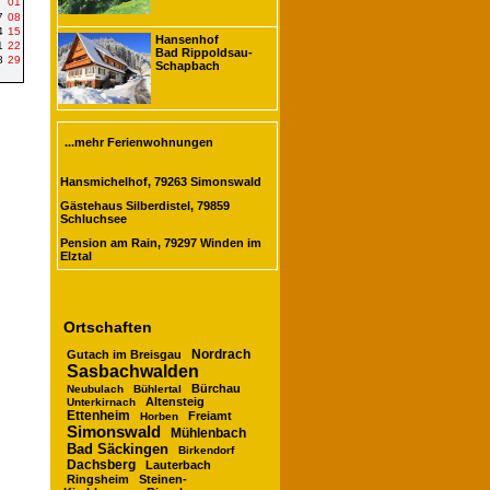
01
7
08
4
15
Hansenhof
1
22
Bad Rippoldsau-
8
29
Schapbach
...mehr Ferienwohnungen
Hansmichelhof, 79263 Simonswald
Gästehaus Silberdistel, 79859
Schluchsee
Pension am Rain, 79297 Winden im
Elztal
Ortschaften
Nordrach
Gutach im Breisgau
Sasbachwalden
Bürchau
Neubulach
Bühlertal
Altensteig
Unterkirnach
Ettenheim
Freiamt
Horben
Simonswald
Mühlenbach
Bad Säckingen
Birkendorf
Dachsberg
Lauterbach
Ringsheim
Steinen-