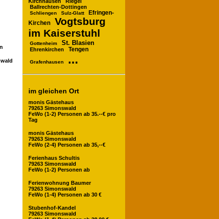
Kirchhausen
Riegel
Ballrechten-Dottingen
Efringen-
Schliengen
Sulz-Glatt
Vogtsburg
Kirchen
im Kaiserstuhl
St. Blasien
Gottenheim
en
Ehrenkirchen
Tengen
...
zwald
Grafenhausen
im gleichen Ort
monis Gästehaus
79263 Simonswald
FeWo (1-2) Personen ab 35.--€ pro
Tag
monis Gästehaus
79263 Simonswald
FeWo (2-4) Personen ab 35,--€
Ferienhaus Schultis
79263 Simonswald
FeWo (1-2) Personen ab
Ferienwohnung Baumer
79263 Simonswald
FeWo (1-4) Personen ab 30 €
Stubenhof-Kandel
79263 Simonswald