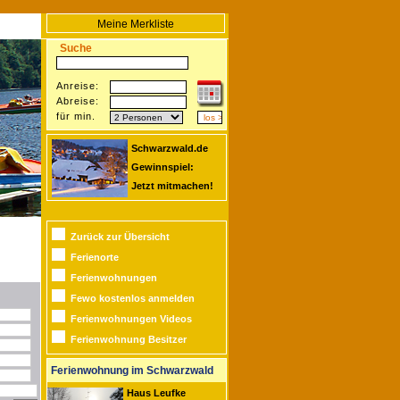
Meine Merkliste
Suche
Anreise:
Abreise:
für min.
Schwarzwald.de
Gewinnspiel:
Jetzt mitmachen!
Zurück zur Übersicht
Ferienorte
Ferienwohnungen
Fewo kostenlos anmelden
Ferienwohnungen Videos
Ferienwohnung Besitzer
Ferienwohnung im Schwarzwald
Haus Leufke