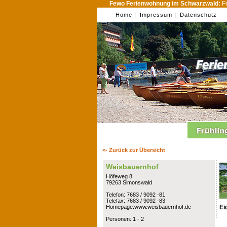
Fewo Ferienwohnung im Schwarzwald:
Fe
Home |
Impressum |
Datenschutz
<- Zurück zur Übersicht
Weisbauernhof
Höfeweg 8
79263 Simonswald
Telefon: 7683 / 9092 -81
Telefax: 7683 / 9092 -83
Ei
Homepage:www.weisbauernhof.de
Personen: 1 - 2