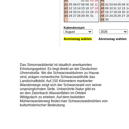
40
01
02
03
04
44
41
05
06
07
08
09
10
11
45
02
03
04
05
06
0
42
12
13
14
15
16
17
18
46
09
10
11
12
13
1
43
19
20
21
22
23
24
25
47
16
17
18
19
20
2
44
26
27
28
29
30
31
48
23
24
25
26
27
2
49
30
Kalenderstart:
Anreisetag wählen
Abreisetag wählen
Das Simonswäldertal ist staatlich anerkanntes
Erholungsgebiet. Es liegt direkt an der Deutschen
Uhrenstraße. Wo die Schwarzwalduhren zu Hause
sind, prägen romantische Schwarzwaldhöfe das
Landschaftsbild. Auf 150 Kilometern markierter
Wanderwege zeigt sich der Schwarzwald von seiner
ursprünglichsten Seite. Unberührte Natur gibt es
an den Zweribach-Wasserfällen im Ortsteil
Wildgutach zu erleben. Auf dem beliebten
Mühlenwanderweg findet man Schwarzwaldmühlen von
kulturhistorischer Bedeutung.