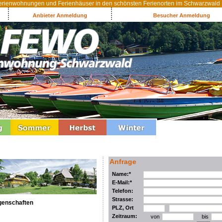
rienwohnungen und Ferienhäuser in den schönsten Ferienorten im Schwarzwald
Anbieter Anmeldung
Besucher Anmeldung
Anfrage
Name:*
E-Mail:*
Telefon:
Strasse:
genschaften
PLZ, Ort
Zeitraum:
von
bis