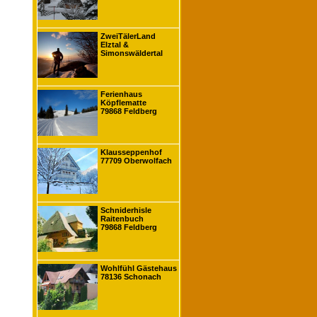
ZweiTälerLand
Elztal &
Simonswäldertal
Ferienhaus
Köpflematte
79868 Feldberg
Klausseppenhof
77709 Oberwolfach
Schniderhisle
Raitenbuch
79868 Feldberg
Wohlfühl Gästehaus
78136 Schonach