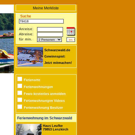
Meine Merkliste
Suche
Anreise:
Abreise:
für min.
Schwarzwald.de
Gewinnspiel:
Jetzt mitmachen!
Ferienorte
Ferienwohnungen
Fewo kostenlos anmelden
Ferienwohnungen Videos
Ferienwohnung Besitzer
Ferienwohnung im Schwarzwald
Haus Leufke
79853 Lenzkirch