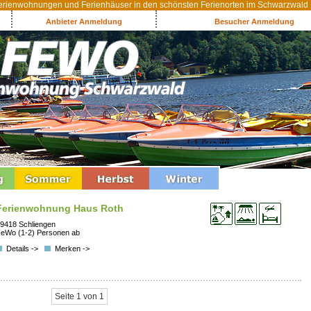
rienwohnungen und Ferienhäuser in den schönsten Ferienorten im Schwarzwald
Anbieter Anmeldung
Besucher Anmeldung
Ferienwohnung Haus Roth
9418 Schliengen
eWo (1-2) Personen ab
Details ->
Merken ->
Seite 1 von 1