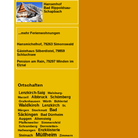
Hansenhof
Bad Rippoldsau-
Schapbach
...mehr Ferienwohnungen
Hansmichelhof, 79263 Simonswald
Gästehaus Silberdistel, 79859
Schluchsee
Pension am Rain, 79297 Winden im
Elztal
Ortschaften
Lenzkirch-Saig
Malsburg-
Albbruck
Schömberg
Marzell
Grafenhausen
Wörth
Bühlertal
Waldkirch
Lenzkirch
St.
Bad
Märgen
Stockmatt
Säckingen
Bad Dürrheim
Auggen
Altensteig
Pfaffenweiler
Simmersfeld
Schramberg
Dornstetten-
Enzklösterle
Hallwangen
Müllheim
Steinach
Zimmern