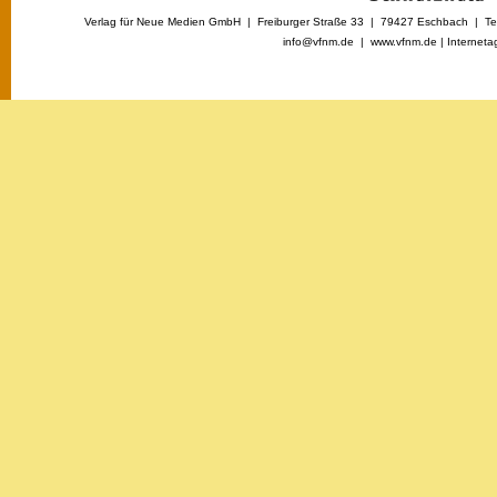
Verlag für Neue Medien GmbH | Freiburger Straße 33 | 79427 Eschbach | Tel
info@vfnm.de |
www.vfnm.de
|
Interneta