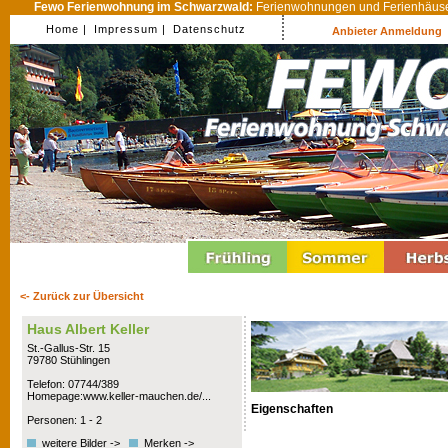
Fewo Ferienwohnung im Schwarzwald:
Ferienwohnungen und Ferienhäuser
Home |
Impressum |
Datenschutz
Anbieter Anmeldung
<- Zurück zur Übersicht
Haus Albert Keller
St.-Gallus-Str. 15
79780 Stühlingen
Telefon: 07744/389
Homepage:www.keller-mauchen.de/...
Eigenschaften
Personen: 1 - 2
weitere Bilder ->
Merken ->