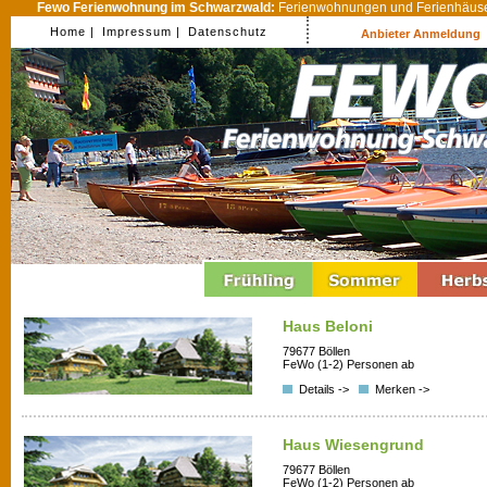
Fewo Ferienwohnung im Schwarzwald:
Ferienwohnungen und Ferienhäuser
Home |
Impressum |
Datenschutz
Anbieter Anmeldung
Haus Beloni
79677 Böllen
FeWo (1-2) Personen ab
Details ->
Merken ->
Haus Wiesengrund
79677 Böllen
FeWo (1-2) Personen ab