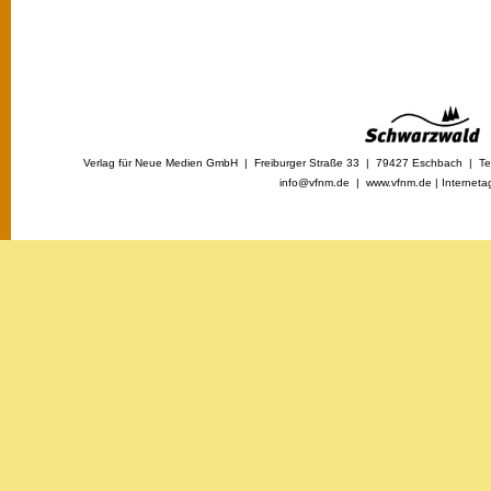
Verlag für Neue Medien GmbH | Freiburger Straße 33 | 79427 Eschbach | Tel
info@vfnm.de |
www.vfnm.de
|
Interneta