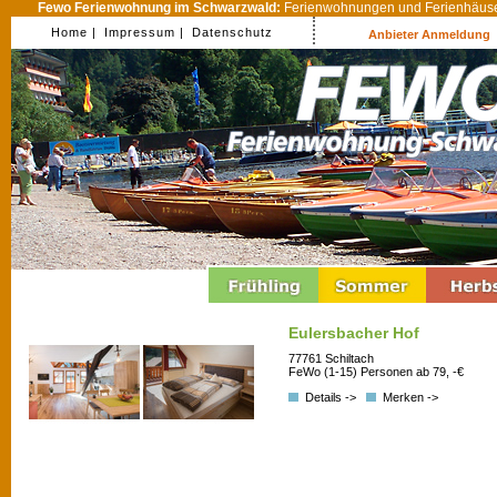
Fewo Ferienwohnung im Schwarzwald:
Ferienwohnungen und Ferienhäuser
Home |
Impressum |
Datenschutz
Anbieter Anmeldung
Eulersbacher Hof
77761 Schiltach
FeWo (1-15) Personen ab 79, -€
Details ->
Merken ->