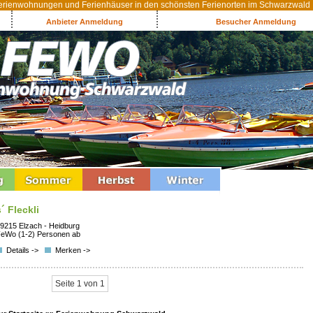
rienwohnungen und Ferienhäuser in den schönsten Ferienorten im Schwarzwald
Anbieter Anmeldung
Besucher Anmeldung
s´ Fleckli
9215 Elzach - Heidburg
eWo (1-2) Personen ab
Details ->
Merken ->
Seite 1 von 1