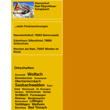
Hansenhof
Bad Rippoldsau-
Schapbach
...mehr Ferienwohnungen
Hansmichelhof, 79263 Simonswald
Gästehaus Silberdistel, 79859
Schluchsee
Pension am Rain, 79297 Winden im
Elztal
Ortschaften
Wolfach
Seewald
Ehrenkirchen
Schonach
Oberharmersbach
Sasbachwalden
Sulz-
Glatt
Stockmatt
St. Georgen
Schluchsee
Sexau
Horben
Schiltach
Furtwangen
Rheinau
Berghaupten
Löffingen
Birkendorf
Stühlingen
Weilheim
Bad Teinach
Bürchau