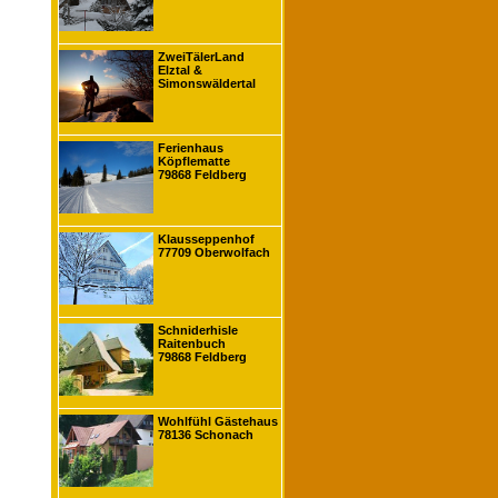
ZweiTälerLand
Elztal &
Simonswäldertal
Ferienhaus
Köpflematte
79868 Feldberg
Klausseppenhof
77709 Oberwolfach
Schniderhisle
Raitenbuch
79868 Feldberg
Wohlfühl Gästehaus
78136 Schonach