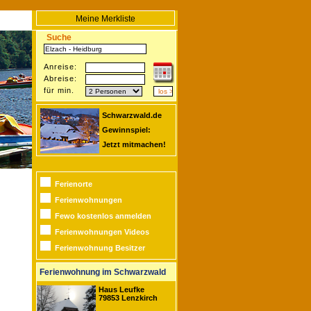
Meine Merkliste
Suche
Anreise:
Abreise:
für min.
Schwarzwald.de
Gewinnspiel:
Jetzt mitmachen!
Ferienorte
Ferienwohnungen
Fewo kostenlos anmelden
Ferienwohnungen Videos
Ferienwohnung Besitzer
Ferienwohnung im Schwarzwald
Haus Leufke
79853 Lenzkirch