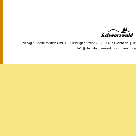
Verlag für Neue Medien GmbH | Freiburger Straße 33 | 79427 Eschbach | Tel
info@vfnm.de |
www.vfnm.de
|
Interneta