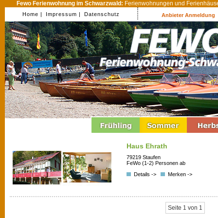
Fewo Ferienwohnung im Schwarzwald:
Ferienwohnungen und Ferienhäuser
Home |
Impressum |
Datenschutz
Anbieter Anmeldung
Haus Ehrath
79219 Staufen
FeWo (1-2) Personen ab
Details ->
Merken ->
Seite 1 von 1