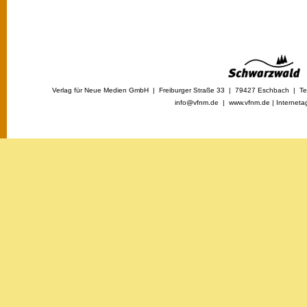
Verlag für Neue Medien GmbH | Freiburger Straße 33 | 79427 Eschbach | Tel
info@vfnm.de |
www.vfnm.de
|
Interneta