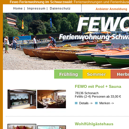
Fewo Ferienwohnung im Schwarzwald:
Ferienwohnungen und Ferienhäuser
Home |
Impressum |
Datenschutz
Anbieter Anmeldung
FEWO mit Pool + Sauna
78136 Schonach
FeWo (2-4) Personen ab 33,00 €
Details ->
Merken ->
Wohlfühlgästehaus