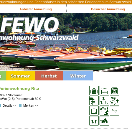
rienwohnungen und Ferienhäuser in den schönsten Ferienorten im Schwarzwald
Anbieter Anmeldung
Besucher Anmeldung
Ferienwohnung Rita
9697 Stockmatt
eWo (2-5) Personen ab 30 €
Details ->
Merken ->