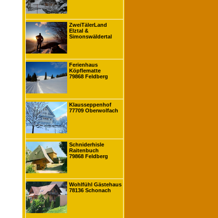
ZweiTälerLand
Elztal &
Simonswäldertal
Ferienhaus
Köpflematte
79868 Feldberg
Klausseppenhof
77709 Oberwolfach
Schniderhisle
Raitenbuch
79868 Feldberg
Wohlfühl Gästehaus
78136 Schonach