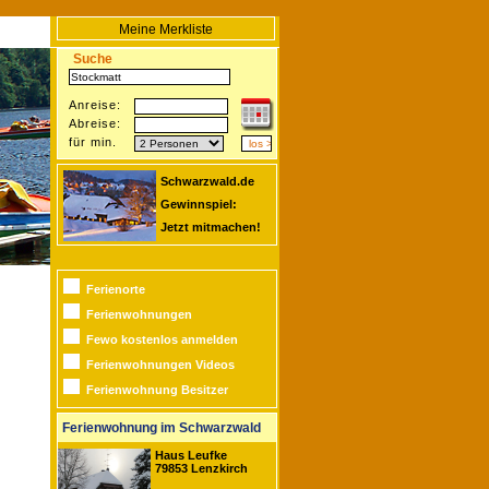
Meine Merkliste
Suche
Anreise:
Abreise:
für min.
Schwarzwald.de
Gewinnspiel:
Jetzt mitmachen!
Ferienorte
Ferienwohnungen
Fewo kostenlos anmelden
Ferienwohnungen Videos
Ferienwohnung Besitzer
Ferienwohnung im Schwarzwald
Haus Leufke
79853 Lenzkirch