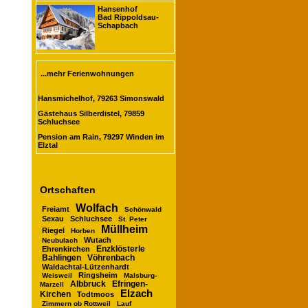
Hansenhof
Bad Rippoldsau-
Schapbach
...mehr Ferienwohnungen
Hansmichelhof, 79263 Simonswald
Gästehaus Silberdistel, 79859
Schluchsee
Pension am Rain, 79297 Winden im
Elztal
Ortschaften
Wolfach
Freiamt
Schönwald
Sexau
Schluchsee
St. Peter
Müllheim
Riegel
Horben
Wutach
Neubulach
Enzklösterle
Ehrenkirchen
Bahlingen
Vöhrenbach
Waldachtal-Lützenhardt
Ringsheim
Weisweil
Malsburg-
Albbruck
Efringen-
Marzell
Elzach
Kirchen
Todtmoos
Zimmern ob Rottweil
Lauf