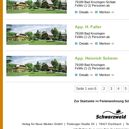
79189 Bad Krozingen-Schlatt
FeWo (1-2) Personen ab
Details ->
Merken ->
App. H. Faller
79189 Bad Krozingen
FeWo (1-2) Personen ab
Details ->
Merken ->
App. Heinrich Scherer
79189 Bad Krozingen
FeWo (1-2) Personen ab
Details ->
Merken ->
Seite 1 von 6
2
3
4
5
Zur Startseite »»
Ferienwohnung Sc
Verlag für Neue Medien GmbH | Freiburger Straße 33 | 79427 Eschbach | Tel