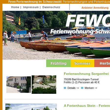
Fewo Ferienwohnung im Schwarzwald:
Ferienwohnungen und Ferienhäuser
Home |
Impressum |
Datenschutz
Anbieter Anmeldung
Ferienwohnung Sorgenfrei
79189 Bad Krozingen-Tunsel
FeWo (1-2) Personen ab 40 €
Details ->
Merken ->
A Ferienhaus Stein - Feri