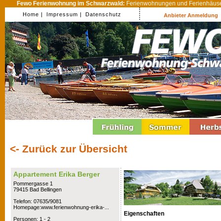
Fewo Ferienwohnung im Schwarzwald:
Ferienwohnungen und Ferienhäuser
Home |
Impressum |
Datenschutz
Anbieter Anmeldung
<- Zurück zur Übersicht
Appartement Erika Berger
Pommergasse 1
79415 Bad Bellingen
Telefon: 07635/9081
Homepage:www.ferienwohnung-erika-...
Eigenschaften
Personen: 1 - 2