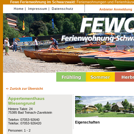
Fewo Ferienwohnung im Schwarzwald:
Ferienwohnungen und Ferienhäuser
Home |
Impressum |
Datenschutz
Anbieter Anmeldung
<- Zurück zur Übersicht
Appertementhaus
Wiesengrund
Hintere Talstr. 24
75385 Bad Teinach-Zavelstein
Telefon: 07053-92640
Eigenschaften
Telefax: 07053-926420
Personen: 1 - 2