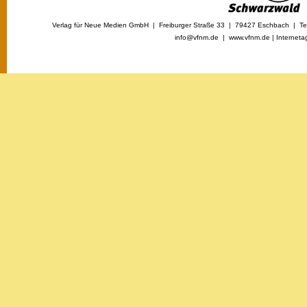
Verlag für Neue Medien GmbH | Freiburger Straße 33 | 79427 Eschbach | Tel
info@vfnm.de |
www.vfnm.de
|
Interneta