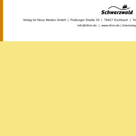
Verlag für Neue Medien GmbH | Freiburger Straße 33 | 79427 Eschbach | Tel
info@vfnm.de |
www.vfnm.de
|
Interneta