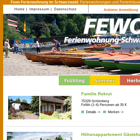
Fewo Ferienwohnung im Schwarzwald:
Ferienwohnungen und Ferienhäuser
Home |
Impressum |
Datenschutz
Anbieter Anmeldung
Familie Rekrut
75328 Schömberg
FeWo (1-4) Personen ab 35 €
Details ->
Merken ->
Höhenappartement Gästeh