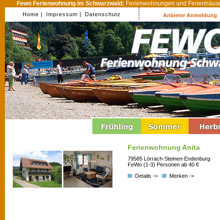
Fewo Ferienwohnung im Schwarzwald:
Ferienwohnungen und Ferienhäuser
Home |
Impressum |
Datenschutz
Anbieter Anmeldung
Ferienwohnung Anita
79585 Lörrach-Steinen-Endenburg
FeWo (1-3) Personen ab 40 €
Details ->
Merken ->