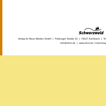
Verlag für Neue Medien GmbH | Freiburger Straße 33 | 79427 Eschbach | Tel
info@vfnm.de |
www.vfnm.de
|
Interneta