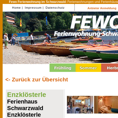
Fewo Ferienwohnung im Schwarzwald:
Ferienwohnungen und Ferienhäuser
Home |
Impressum |
Datenschutz
Anbieter Anmeldung
<- Zurück zur Übersicht
Enzklösterle
Ferienhaus
Schwarzwald
Enzklösterle