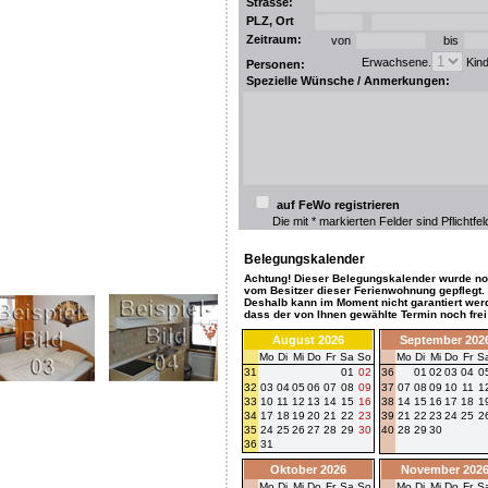
Strasse:
PLZ, Ort
Zeitraum:
von
bis
Erwachsene.
Kin
Personen:
Spezielle Wünsche / Anmerkungen:
auf FeWo registrieren
Die mit * markierten Felder sind Pflichtfel
Belegungskalender
Achtung! Dieser Belegungskalender wurde no
vom Besitzer dieser Ferienwohnung gepflegt.
Deshalb kann im Moment nicht garantiert wer
dass der von Ihnen gewählte Termin noch frei 
August 2026
September 202
Mo
Di
Mi
Do
Fr
Sa
So
Mo
Di
Mi
Do
Fr
S
31
01
02
36
01
02
03
04
0
32
03
04
05
06
07
08
09
37
07
08
09
10
11
1
33
10
11
12
13
14
15
16
38
14
15
16
17
18
1
34
17
18
19
20
21
22
23
39
21
22
23
24
25
2
35
24
25
26
27
28
29
30
40
28
29
30
36
31
Oktober 2026
November 202
Mo
Di
Mi
Do
Fr
Sa
So
Mo
Di
Mi
Do
Fr
S