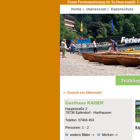
Fewo Ferienwohnung im Schwarzwald:
Fe
Home |
Impressum |
Datenschutz
<- Zurück zur Übersicht
Gasthaus KAISER
Hauptstraße 2
78736 Epfendorf - Harthausen
Telefon: 07404 454
Ei
Personen: 1 - 2
weitere Bilder ->
Merken ->