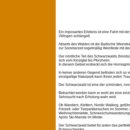
Ein imposantes Erlebnis ist eine Fahrt mit 
Villingen schlängelt.
Abseits des Waldes ist die Badische Weinstra
zur Sommerzeit regelmäßig Weinfeste mit de
Der nördliche Teil des Schwarzwalds (Nordsc
sich vom Kinzigtal bis Pforzheim.
In diesem Gebiet erstreckt sich die Hornisg
In keiner anderen Gegend befinden sich so v
einzigartige Naturpark kann Ihnen jeden Trau
Der Schwarzwald ist eine der schönsten, rom
Betrachtet werden kann er wohl als eine ein
Sehnsucht nach Erholung wahr wird.
Ob Wandern, Klettern, Nordic Walking, gefüh
Freizeit- oder Tierparkbesuchen im Sommer, 
Weihnachtsmärkte, Schneeschuhwanderungen, 
Après Ski Abende im Winter.
Der Schwarzwald bietet für jeden das perfekte
Ruhesuchender.