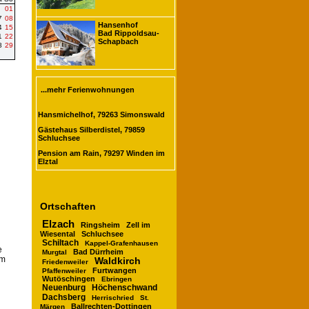
01
7
08
Hansenhof
4
15
Bad Rippoldsau-
1
22
Schapbach
8
29
...mehr Ferienwohnungen
Hansmichelhof, 79263 Simonswald
Gästehaus Silberdistel, 79859
Schluchsee
Pension am Rain, 79297 Winden im
Elztal
Ortschaften
Elzach
Ringsheim
Zell im
Wiesental
Schluchsee
Schiltach
Kappel-Grafenhausen
e
Bad Dürrheim
Murgtal
em
Waldkirch
Friedenweiler
Furtwangen
Pfaffenweiler
Wutöschingen
Ebringen
Neuenburg
Höchenschwand
Dachsberg
Herrischried
St.
Ballrechten-Dottingen
Märgen