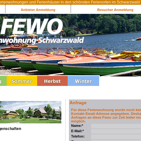
rienwohnungen und Ferienhäuser in den schönsten Ferienorten im Schwarzwald
Anbieter Anmeldung
Besucher Anmeldung
Anfrage
Für diese Ferienwohnung wurde noch kei
Kontakt-Email-Adresse angegeben. Desha
Anfragen an diese Fewo zur Zeit leider nic
möglich.
Name:*
genschaften
E-Mail:*
Telefon: