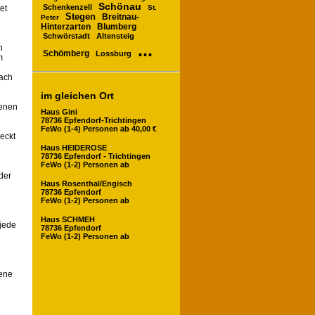
Schönau
Schenkenzell
St.
et
Stegen
Breitnau-
Peter
Hinterzarten
Blumberg
Schwörstadt
Altensteig
...
n
Schömberg
Lossburg
m
nach
im gleichen Ort
denen
Haus Gini
78736 Epfendorf-Trichtingen
FeWo (1-4) Personen ab 40,00 €
eckt
Haus HEIDEROSE
78736 Epfendorf - Trichtingen
FeWo (1-2) Personen ab
der
Haus Rosenthal/Engisch
78736 Epfendorf
FeWo (1-2) Personen ab
Haus SCHMEH
 jede
78736 Epfendorf
FeWo (1-2) Personen ab
sene