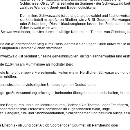
Schluchsee. Ob zu Winterzeit oder im Sommer - der Schwarzwald biet
zahllose Wander-, Sport- und Bademöglichkeiten.
Der mittlere Schwarzwald ist durchgängig bewaldet und flächenweise
stark besiedelt mit größeren Städten, wie z.B. St. Georgen, Furtwange
oder Schramberg. Diese Urlaubsregionen lassen Ihre Ferienträume i
Schwarzwald wahr werden.
der Schwarzwaldbahn, die sich durch unzählige Kehren und Tunnels von Offenburg 
ße ein wunderschöner Steg zum Elsass, der mit vielen urigen Orten aufwartet, in 
n originalen Flammenkuchen stattfinden.
hwarzwald) ist berühmt für seine geheimnisvollen, dichten Tannenwälder und erstr
rinde (1164 m) am Mummelsee als höchster Berg.
iele Erholungs- sowie Freizeitmöglichkeiten wie im Nördlichen Schwarzwald - und 
m erfüllen.
antischsten und vielseitigsten Urlaubsregionen Deutschlands.
zige, große Ansammlung prächtiger, ineinander übergehender Landschaften, in der
rten Bergtouren und auch Motorradtouren, Badespaß in Thermal- oder Freibädern,
oder romantische Pferdeschlittenfahrten im zugeschneiten Wald, urige
Langlauf, Ski- und Snowboardfahrten, Schlittenpartien und natürlich ausgelas
 Erlebnis - ob Jung oder Alt, ob Sportler oder Gourmet, ob Partyfreund oder