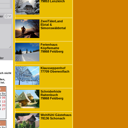
79853 Lenzkirch
der
ZweiTälerLand
Elztal &
Simonswäldertal
Ferienhaus
Köpflematte
79868 Feldberg
der
Klausseppenhof
77709 Oberwolfach
ch nicht
den,
ist.
6
Schniderhisle
a
So
Raitenbuch
5
06
79868 Feldberg
2
13
9
20
6
27
Wohlfühl Gästehaus
78136 Schonach
6
a
So