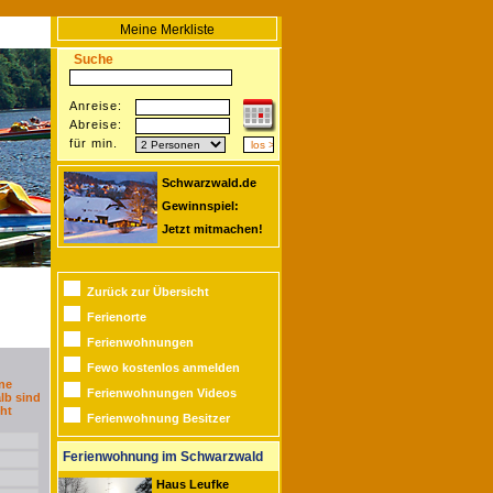
Meine Merkliste
Suche
Anreise:
Abreise:
für min.
Schwarzwald.de
Gewinnspiel:
Jetzt mitmachen!
Zurück zur Übersicht
Ferienorte
Ferienwohnungen
Fewo kostenlos anmelden
ne
Ferienwohnungen Videos
lb sind
ht
Ferienwohnung Besitzer
Ferienwohnung im Schwarzwald
Haus Leufke