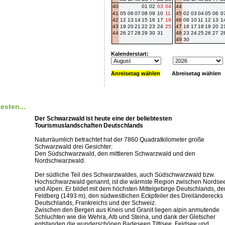
40
01
02
03
04
44
41
05
06
07
08
09
10
11
45
02
03
04
05
06
0
42
12
13
14
15
16
17
18
46
09
10
11
12
13
1
43
19
20
21
22
23
24
25
47
16
17
18
19
20
2
44
26
27
28
29
30
31
48
23
24
25
26
27
2
49
30
Kalenderstart:
Anreisetag wählen
Abreisetag wählen
esten...
Der Schwarzwald ist heute eine der beliebtesten
Tourismuslandschaften Deutschlands
Naturräumlich betrachtet hat der 7860 Quadratkilometer große
Schwarzwald drei Gesichter:
Den Südschwarzwald, den mittleren Schwarzwald und den
Nordschwarzwald.
Der südliche Teil des Schwarzwaldes, auch Südschwarzwald bzw.
Hochschwarzwald genannt, ist die wärmste Region zwischen Nordse
und Alpen. Er bildet mit dem höchsten Mittelgebirge Deutschlands, d
Feldberg (1493 m), den südwestlichen Eckpfeiler des Dreiländerecks
Deutschlands, Frankreichs und der Schweiz.
Zwischen den Bergen aus Kneis und Granit liegen alpin anmutende
Schluchten wie die Wehra, Alb und Steina, und dank der Gletscher
entstanden die wunderschönen Badeseen Tittisee, Feldsee und