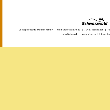
Verlag für Neue Medien GmbH | Freiburger Straße 33 | 79427 Eschbach | Tel
info@vfnm.de |
www.vfnm.de
|
Interneta