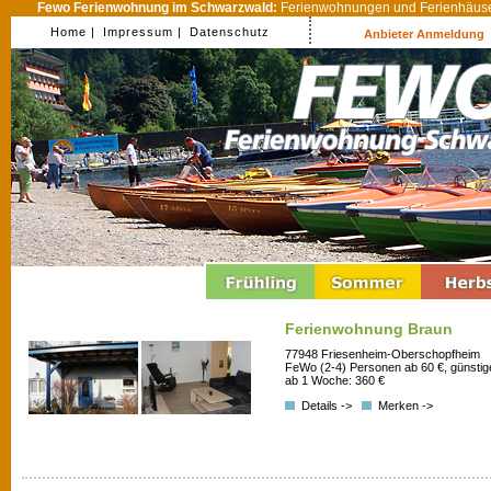
Fewo Ferienwohnung im Schwarzwald:
Ferienwohnungen und Ferienhäuser
Home |
Impressum |
Datenschutz
Anbieter Anmeldung
Ferienwohnung Braun
77948 Friesenheim-Oberschopfheim
FeWo (2-4) Personen ab 60 €, günstig
ab 1 Woche: 360 €
Details ->
Merken ->