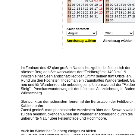
40
01
02
03
04
44
41
05
06
07
08
09
10
11
45
02
03
04
05
06
0
42
12
13
14
15
16
17
18
46
09
10
11
12
13
1
43
19
20
21
22
23
24
25
47
16
17
18
19
20
2
44
26
27
28
29
30
31
48
23
24
25
26
27
2
49
30
Kalenderstart:
Anreisetag wählen
Abreisetag wählen
Im Zentrum des 42 qkm großen Naturschutzgebiet befindet sich der
höchste Berg des Schwarzwaldes der “Feldberg“ mit 1493 m.ü.N.
Inmitten einer Seenlandschaft liegt der Ort mit seinen fünf Ortsteilen.
Rund um den Höchsten findet man ein traumhaftes Wandergebiet. G
neu und für Wanderfreunde unbedingt empfehlenswert ist der "Feldbe
Steig" - Premiumwanderweg mit der höchsten Auszeichnung in Baden
Württemberg.
Startpunkt zu den schönsten Touren ist die Bergstation der Feldberg-
Kabinenbahn.
Zuerst genießt man phantastische Aussichten über den Schwarzwald 
zu den beeindruckenden Alpen und wandert anschließend durch die
unberührte Natur über Felsenpfade und Hochmoore.
Auch im Winter hat Feldberg einiges zu bieten.