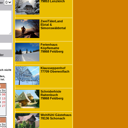
79853 Lenzkirch
der
ZweiTälerLand
Elztal &
Simonswäldertal
Ferienhaus
Köpflematte
79868 Feldberg
der
Klausseppenhof
ch nicht
77709 Oberwolfach
den,
ist.
6
a
So
Schniderhisle
5
06
Raitenbuch
79868 Feldberg
2
13
9
20
6
27
Wohlfühl Gästehaus
78136 Schonach
6
a
So