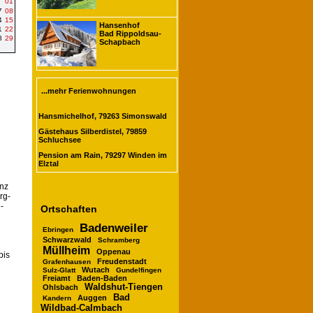
01
7
08
4
15
Hansenhof
1
22
Bad Rippoldsau-
8
29
Schapbach
...mehr Ferienwohnungen
Hansmichelhof, 79263 Simonswald
Gästehaus Silberdistel, 79859
Schluchsee
Pension am Rain, 79297 Winden im
Elztal
anz
rg-
-
Ortschaften
Badenweiler
Ebringen
Schwarzwald
Schramberg
Müllheim
Oppenau
bis
Freudenstadt
Grafenhausen
Wutach
Sulz-Glatt
Gundelfingen
Freiamt
Baden-Baden
Waldshut-Tiengen
Ohlsbach
Bad
Auggen
Kandern
Wildbad-Calmbach