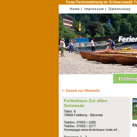
Fewo Ferienwohnung im Schwarzwald:
Fe
Home |
Impressum |
Datenschutz
<- Zurück zur Übersicht
Ferienhaus Zur alten
Schmiede
Talstr. 8
79868 Feldberg - Bärental
Telefon: 07655 / 1085
Ei
Telefax: 07655 / 1577
Homepage:www.ferienhaus-isele.inf...