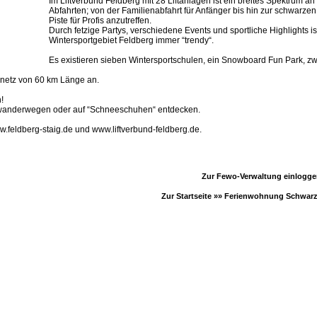
Im Liftverbund Feldberg mit 28 Liftanlagen ist ein breites Spektrum an
Abfahrten; von der Familienabfahrt für Anfänger bis hin zur schwarzen
Piste für Profis anzutreffen.
Durch fetzige Partys, verschiedene Events und sportliche Highlights is
Wintersportgebiet Feldberg immer “trendy“.
Es existieren sieben Wintersportschulen, ein Snowboard Fun Park, zw
ennetz von 60 km Länge an.
!
erwanderwegen oder auf “Schneeschuhen“ entdecken.
.feldberg-staig.de und www.liftverbund-feldberg.de.
Zur Fewo-Verwaltung einlogg
Zur Startseite »»
Ferienwohnung Schwar