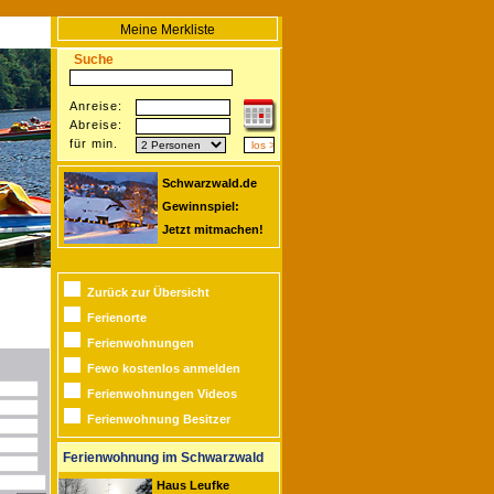
Meine Merkliste
Suche
Anreise:
Abreise:
für min.
Schwarzwald.de
Gewinnspiel:
Jetzt mitmachen!
Zurück zur Übersicht
Ferienorte
Ferienwohnungen
Fewo kostenlos anmelden
Ferienwohnungen Videos
Ferienwohnung Besitzer
Ferienwohnung im Schwarzwald
Haus Leufke