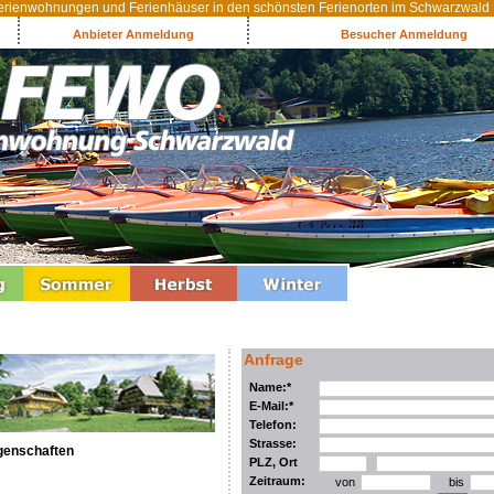
rienwohnungen und Ferienhäuser in den schönsten Ferienorten im Schwarzwald
Anbieter Anmeldung
Besucher Anmeldung
Anfrage
Name:*
E-Mail:*
Telefon:
Strasse:
genschaften
PLZ, Ort
Zeitraum:
von
bis