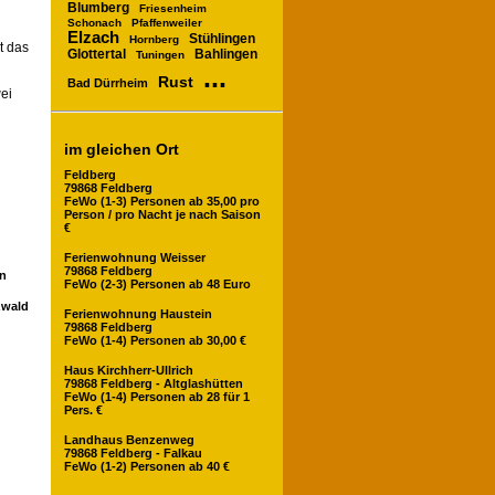
Blumberg
Friesenheim
Schonach
Pfaffenweiler
Elzach
Stühlingen
Hornberg
t das
Bahlingen
Glottertal
Tuningen
...
Rust
Bad Dürrheim
ei
im gleichen Ort
Feldberg
79868 Feldberg
FeWo (1-3) Personen ab 35,00 pro
Person / pro Nacht je nach Saison
€
Ferienwohnung Weisser
79868 Feldberg
en
FeWo (2-3) Personen ab 48 Euro
zwald
Ferienwohnung Haustein
79868 Feldberg
FeWo (1-4) Personen ab 30,00 €
Haus Kirchherr-Ullrich
79868 Feldberg - Altglashütten
FeWo (1-4) Personen ab 28 für 1
Pers. €
Landhaus Benzenweg
79868 Feldberg - Falkau
FeWo (1-2) Personen ab 40 €