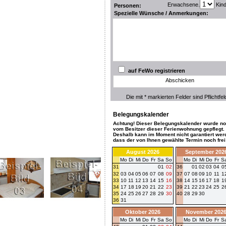
Erwachsene.
Kin
Personen:
Spezielle Wünsche / Anmerkungen:
auf FeWo registrieren
Abschicken
Die mit * markierten Felder sind Pflichtfel
Belegungskalender
Achtung! Dieser Belegungskalender wurde no
vom Besitzer dieser Ferienwohnung gepflegt.
Deshalb kann im Moment nicht garantiert wer
dass der von Ihnen gewählte Termin noch frei 
August 2026
September 202
Mo
Di
Mi
Do
Fr
Sa
So
Mo
Di
Mi
Do
Fr
S
31
01
02
36
01
02
03
04
0
32
03
04
05
06
07
08
09
37
07
08
09
10
11
1
33
10
11
12
13
14
15
16
38
14
15
16
17
18
1
34
17
18
19
20
21
22
23
39
21
22
23
24
25
2
35
24
25
26
27
28
29
30
40
28
29
30
36
31
Oktober 2026
November 202
Mo
Di
Mi
Do
Fr
Sa
So
Mo
Di
Mi
Do
Fr
S