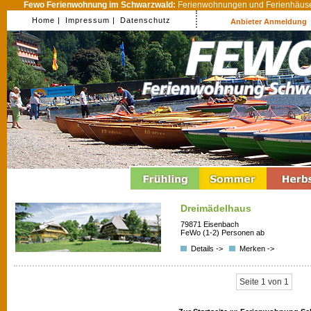
Fewo Ferienwohnung im Schwarzwald:
Ferienwohnungen und Ferienhäuser
Home |
Impressum |
Datenschutz
Anbieter Anmeldung
Dreimädelhaus
79871 Eisenbach
FeWo (1-2) Personen ab
Details ->
Merken ->
Seite 1 von 1