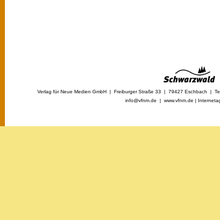
Verlag für Neue Medien GmbH | Freiburger Straße 33 | 79427 Eschbach | Tel
info@vfnm.de |
www.vfnm.de
|
Interneta